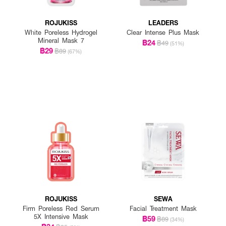
ROJUKISS
LEADERS
White Poreless Hydrogel
Clear Intense Plus Mask
Mineral Mask 7
฿24
฿49
(51%)
฿29
฿89
(67%)
ROJUKISS
SEWA
Firm Poreless Red Serum
Facial Treatment Mask
5X Intensive Mask
฿59
฿89
(34%)