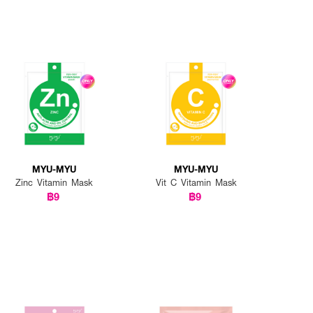
MYU-MYU
MYU-MYU
Zinc Vitamin Mask
Vit C Vitamin Mask
฿9
฿9