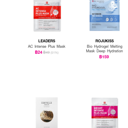
LEADERS
ROJUKISS
AC Intense Plus Mask
Bio Hydrogel Melting
Mask Deep Hydration
฿24
฿49
(51%)
฿159