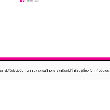
฿34
฿35
(3%)
ในการใช้เว็บไซต์ของคุณ คุณสามารถศึกษารายละเอียดได้ที่
เรียนรู้เกี่ยวกับคุกกี้ของเบรา
TOMER CARE
EVEANDBOY MEMBER
 Shopping
Member registration
 store