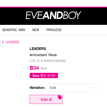
SENSITIVE SKIN
NEW
PRIVILEGE
K
/
LEADERS
LEADERS
Antioxidant Mask
0.04 G • 8809672283399
฿34
฿69
Save
฿35 (51%)
Variation:
0.04
0.04 G