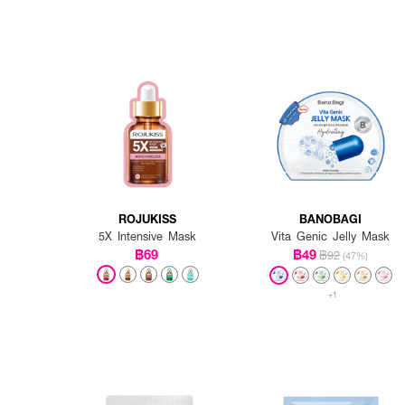
ROJUKISS
BANOBAGI
5X Intensive Mask
Vita Genic Jelly Mask
฿69
฿49
฿92
(47%)
+1