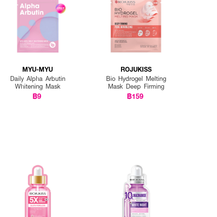
MYU-MYU
ROJUKISS
Daily Alpha Arbutin
Bio Hydrogel Melting
Whitening Mask
Mask Deep Firming
฿9
฿159