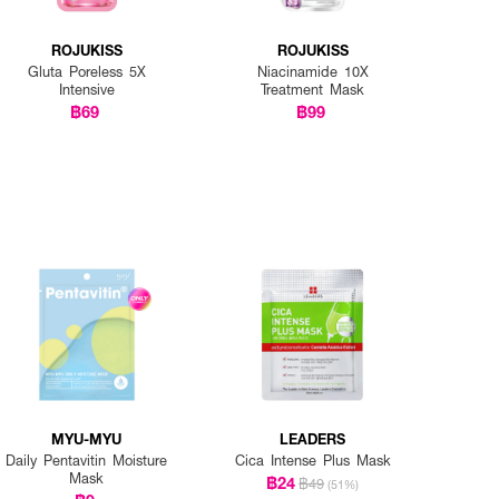
ROJUKISS
ROJUKISS
Gluta Poreless 5X
Niacinamide 10X
Intensive
Treatment Mask
฿69
฿99
MYU-MYU
LEADERS
Daily Pentavitin Moisture
Cica Intense Plus Mask
Mask
฿24
฿49
(51%)