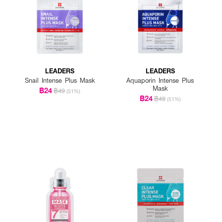
LEADERS
LEADERS
Snail Intense Plus Mask
Aquaporin Intense Plus
Mask
฿24
฿49
(51%)
฿24
฿49
(51%)