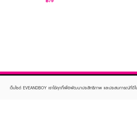
฿79
เว็บไซต์ EVEANDBOY เราใช้คุกกี้เพื่อพัฒนาประสิทธิภาพ และประสบการณ์ที่ดี
ABOUT EVEANDBOY
CUS
Brand story
Online
Privacy Policy
Find a