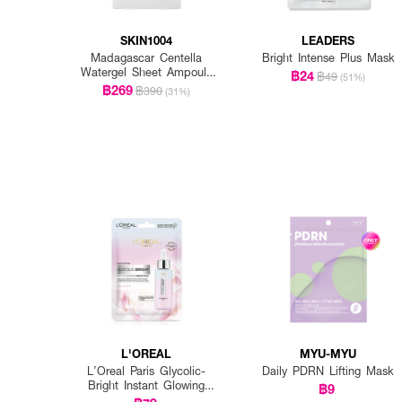
SKIN1004
LEADERS
Madagascar Centella
Bright Intense Plus Mask
Watergel Sheet Ampoule
฿24
฿49
(51%)
Mask (25ml X 5pcs)
฿269
฿390
(31%)
L'OREAL
MYU-MYU
L’Oreal Paris Glycolic-
Daily PDRN Lifting Mask
Bright Instant Glowing
฿9
Serum Mask