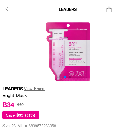
LEADERS
LEADERS
View Brand
Bright Mask
฿34
฿69
Save
฿35 (51%)
Size 28 ML • 8809672283368