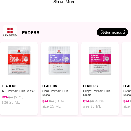
Show More
LEADERS
ซื้อสินค้าแบรนด์นี้
ผลลัพธ์ที่ได้ :
LEADERS Bright Mask แผ่นมาสก์หน้าบำรุงผิว สำหรับผิวไม่กระจ่างใส สีผิวไม่
สม่ำเสมอ ด้วย Niacinamide ช่วยให้ผิวแลดูสว่างใสเรียบเนียน พร้อมปรับสมดุล
ด้วย Lactobacillus Ferment ให้ผิวดูแข็งแรงสุขภาพดี
LEADERS
LEADERS
LEADERS
LEA
AC Intense Plus Mask
Snail Intense Plus
Bright Intense Plus
Clear
• ผิวดูกระจ่างใส สีผิวสม่ำเสมอด้วยไนอาซินาไมด์ และวิตามินซี AA2G ผิวดูเปล่ง
Mask
Mask
Mas
(51%)
฿24
฿49
ประกายด้วย White Blossom Complex รวมสารสกัดจากดอกไม้สีขาว 6 ชนิด
(51%)
(51%)
฿24
฿24
฿24
฿49
฿49
size 25 ML
(ดอกเดซี่ ดอกไลแลค ดอกลิลลี่ ดอกกุหลาบ ดอกเก๊กฮวย และดอกบัวหลวง)
size 25 ML
size 25 ML
size
• แผ่นมาสก์ผลิตจากเส้นใยเซลลูโลสแบบไม่ทอ (Bemliese™) ให้สัมผัสอ่อนนุ่ม
แนบกระชับผิวอุ้มสารบำรุงและส่งผ่านสู่ผิวได้เต็มที่ อ่อนโยนกับผิวบอบบาง ย่อย
สลายได้ตามธรรมชาติ