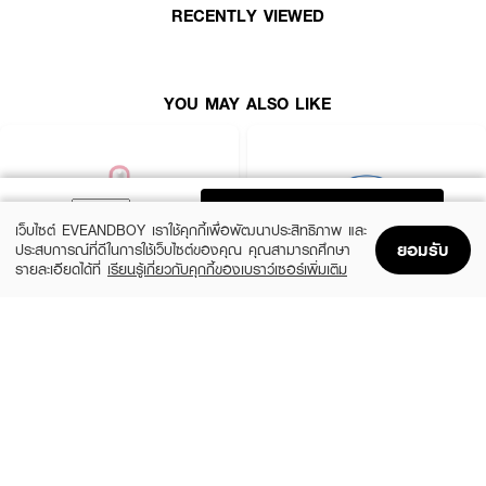
• ปริมาณ 23 มล.
RECENTLY VIEWED
YOU MAY ALSO LIKE
ADD TO BAG
เว็บไซต์ EVEANDBOY เราใช้คุกกี้เพื่อพัฒนาประสิทธิภาพ และ
ยอมรับ
ประสบการณ์ที่ดีในการใช้เว็บไซต์ของคุณ คุณสามารถศึกษา
รายละเอียดได้ที่
เรียนรู้เกี่ยวกับคุกกี้ของเบราว์เซอร์เพิ่มเติม
Home
Home
Promotions
Promotions
Shopping Bag
Shopping Bag
Account
Account
ROJUKISS
BANOBAGI
5X Intensive Mask
Vita Genic Jelly Mask
(47%)
฿69
฿49
฿92
5 Variations
7 Variations