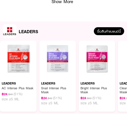
Show More
LEADERS
ซื้อสินค้าแบรนด์นี้
ผลลัพธ์ที่ได้ :
แผ่นมาส์กหน้า Leaders Cica Intense Plus Mask เพื่อดูแลปัญหาผิวระคาย
เคือง สูตรเอสเซนส์ บางเบา พร้อมมีสารสกัดจากใบบัวบก (Centella Asiatica
Extract) และ Portulaca Oleracea Extract ช่วยให้ผิวระคายเคืองดูลดลง รอย
LEADERS
LEADERS
LEADERS
LEA
แดงจากสิวดูจางลง
AC Intense Plus Mask
Snail Intense Plus
Bright Intense Plus
Clear
Mask
Mask
Mas
(51%)
฿24
฿49
● แผ่นมาสก์บางสนิทแนบผิวหน้า พร้อมบำรุงผิวได้เต็มประสิทธิภาพ
(51%)
(51%)
฿24
฿24
฿24
฿49
฿49
size 25 ML
size 25 ML
size 25 ML
size
● มีส่วนผสมไฮยาลูรอนิค เผยผิวสวยใส เนียนนุ่ม ชุ่มชื้น
● ปราศจากพาราเบน แอลกอฮอล์ น้ำมันแร่ และน้ำหอม
● ขนาดสินค้า (กว้างxสูง) : 11x14 ซม.