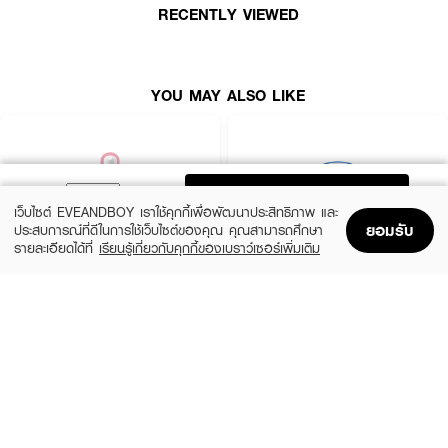
RECENTLY VIEWED
YOU MAY ALSO LIKE
ADD TO BAG
เว็บไซต์ EVEANDBOY เราใช้คุกกี้เพื่อพัฒนาประสิทธิภาพ และ
ยอมรับ
ประสบการณ์ที่ดีในการใช้เว็บไซต์ของคุณ คุณสามารถศึกษา
รายละเอียดได้ที่
เรียนรู้เกี่ยวกับคุกกี้ของเบราว์เซอร์เพิ่มเติม
Home
Home
Promotions
Promotions
Shopping Bag
Shopping Bag
Account
Account
ROJUKISS
BANOBAGI
5X Intensive Mask
Vita Genic Jelly Mask
(47%)
฿69
฿49
฿92
5 Variations
7 Variations