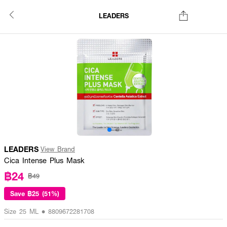
LEADERS
LEADERS
View Brand
Cica Intense Plus Mask
฿24
฿49
Save
฿25 (51%)
Size 25 ML • 8809672281708