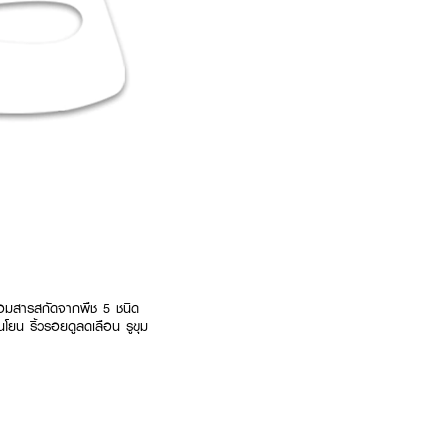
ร้อมสารสกัดจากพืช 5 ชนิด
โยน ริ้วรอยดูลดเลือน รูขุม