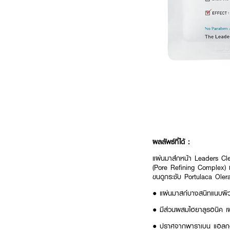
ผลลัพธ์ที่ได้ :
แผ่นมาส์กหน้า Leaders Cle
(Pore Refining Complex) ช่
ขนดูกระชับ Portulaca Oler
● แผ่นมาสก์บางสนิทแนบผิวห
● มีส่วนผสมไฮยาลูรอนิค เผย
● ปราศจากพาราเบน แอลกอฮ