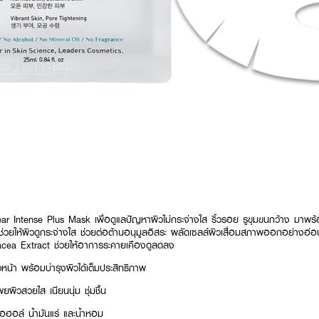
ar Intense Plus Mask เพื่อดูแลปัญหาผิวไม่กระจ่างใส ริ้วรอย รูขุมขนกว้าง มาพ
วยให้ผิวดูกระจ่างใส ช่วยต่อต้านอนุมูลอิสระ ผลัดเซลล์ผิวเสื่อมสภาพออกอย่างอ่อน
acea Extract ช่วยให้อาการระคายเคืองดูลดลง
น้า พร้อมบำรุงผิวได้เต็มประสิทธิภาพ
ผิวสวยใส เนียนนุ่ม ชุ่มชื้น
อล์ น้ำมันแร่ และน้ำหอม