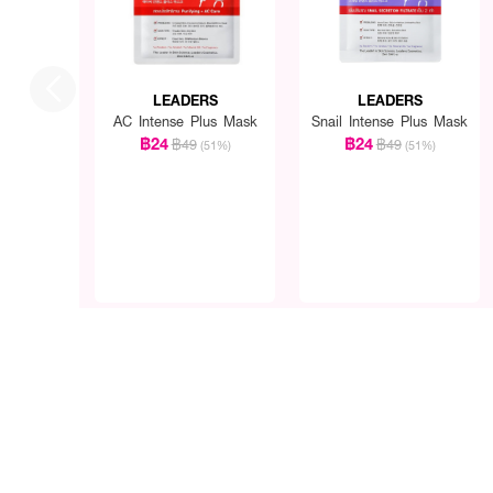
LEADERS
LEADERS
AC Intense Plus Mask
Snail Intense Plus Mask
฿24
฿24
฿49
฿49
(51%)
(51%)