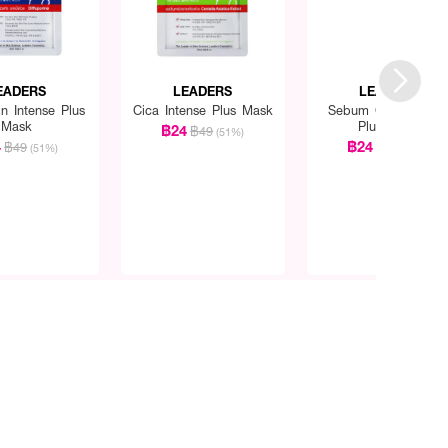
EADERS
LEADERS
LEADERS
n Intense Plus
Cica Intense Plus Mask
Sebum Care Intens
Mask
Plus Mask
฿24
฿49
(51%)
4
฿24
฿49
฿49
(51%)
(51%)