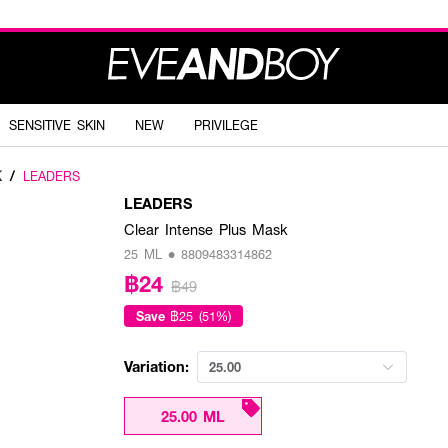
SENSITIVE SKIN
NEW
PRIVILEGE
K
/
LEADERS
LEADERS
Clear Intense Plus Mask
25 ML • 8809483314862
฿24
฿49
Save
฿25 (51%)
Variation:
25.00
25.00 ML