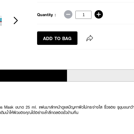
Quantity :
ADD TO BAG
us Mask ขนาด 25 ml. แผ่นมาส์กหน้าดูแลปัญหาผิวไม่กระจ่างใส ริ้วรอย รูขุมขนกว
ติมน้ำให้ผิวของคุณได้อย่างล้ำลึกตลอดชั่วข้ามคืน