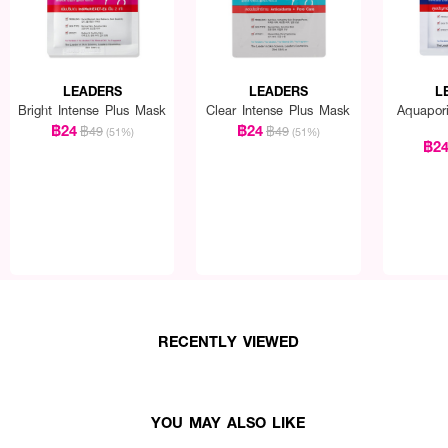
LEADERS
LEADERS
L
Bright Intense Plus Mask
Clear Intense Plus Mask
Aquapori
฿24
฿24
฿49
฿49
(51%)
(51%)
฿2
RECENTLY VIEWED
YOU MAY ALSO LIKE