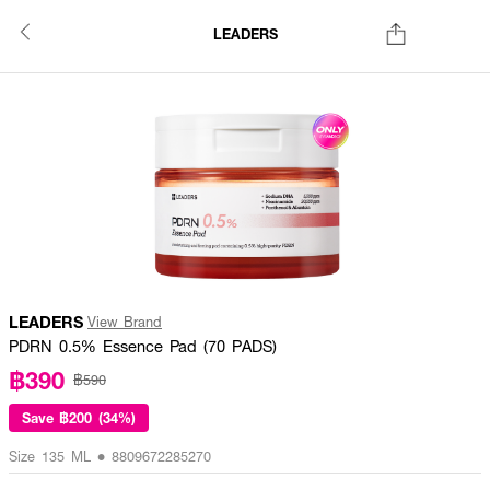
LEADERS
LEADERS
View Brand
PDRN 0.5% Essence Pad (70 PADS)
฿390
฿590
Save
฿200 (34%)
Size 135 ML • 8809672285270