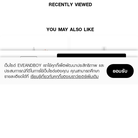
• ปริมาณสุทธิ:
135 ml (70 แผ่น)
RECENTLY VIEWED
How to Use:
YOU MAY ALSO LIKE
• หลังล้างหน้า วางแพดบริเวณที่ต้องการ เช่น แก้ม หน้าผาก
• ทิ้งไว้ประมาณ 3–5 นาที แล้วนำออก
• ตบเบา ๆ เพื่อให้เอสเซนส์ซึมเข้าสู่ผิว โดยไม่ต้องล้างออก
แพดเอสเซนส์บำรุงผิวที่ผสานการดูแลทั้งความชุ่มชื้นและความกระจ่างใส ใช้ง่าย
ADD TO BAG
สะดวก พร้อมเผยผิวเรียบเนียนและสุขภาพดีในทุก ๆ วัน
เว็บไซต์ EVEANDBOY เราใช้คุกกี้เพื่อพัฒนาประสิทธิภาพ และ
ยอมรับ
ประสบการณ์ที่ดีในการใช้เว็บไซต์ของคุณ คุณสามารถศึกษา
รายละเอียดได้ที่
เรียนรู้เกี่ยวกับคุกกี้ของเบราว์เซอร์เพิ่มเติม
Home
Home
Promotions
Promotions
Shopping Bag
Shopping Bag
Account
Account
THE ORDINARY
KIEHL'S
Glycolic Acid 7% Exfoliating Toner
Calendula Herbal Extract Alcohol-Free
Toner
฿770
(15%)
฿1,062.50
฿1,250
size 240 ML
3 Variations