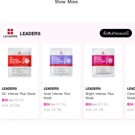
Show More
LEADERS
ซื้อสินค้าแบรนด์นี้
ผลลัพธ์ที่ได้:
แพดบำรุงผิวพร้อมเอสเซนส์เข้มข้น อุดมด้วย
PDRN 0.5% (Sodium DNA
5,000 ppm)
ผสาน
Niacinamide 20,000 ppm
,
Panthenol
และ
Allantoin
ช่วยเติมความชุ่มชื้น ฟื้นบำรุงผิวให้แลดูอิ่มฟู เรียบเนียน และสดใสขึ้นในทุก ๆ วัน
• มี
PDRN 0.5% (Sodium DNA)
เพื่อผิวแลดูสุขภาพดี
LEADERS
LEADERS
LEADERS
LEA
AC Intense Plus Mask
Snail Intense Plus
Bright Intense Plus
Clear
•
Niacinamide
ช่วยให้ผิวดูกระจ่างใส สีผิวสม่ำเสมอ
Mask
Mask
Mas
(51%)
฿24
฿49
(51%)
(51%)
฿24
฿24
฿24
฿49
฿49
size 25 ML
•
Panthenol และ Allantoin
ช่วยปลอบประโลมผิว และคงความชุ่มชื้น
size 25 ML
size 25 ML
size
• ใช้ง่ายในรูปแบบแผ่นแพด พกสะดวก ใช้ได้ทุกวัน
• เลขที่จดแจ้ง:
10-2-6800018704