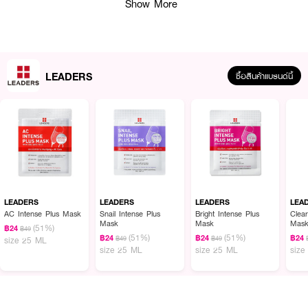
Show More
LEADERS
ซื้อสินค้าแบรนด์นี้
ผลลัพธ์ที่ได้ :
แผ่นมาส์กหน้า Leaders Sebum Care Intense Plus Mask เพื่อช่วยควบคุม
ความมันส่วนเกินบนผิว สูตรเอสเซนส์ บางเบา มี Pixalia ช่วยควบคุมความมัน
ส่วนเกิน และช่วยลดการสะสมของแบคทีเรีย Portulaca Oleracea Extract ช่วยให้
LEADERS
LEADERS
LEADERS
LEA
อาการระคายเคืองดูลดลง
AC Intense Plus Mask
Snail Intense Plus
Bright Intense Plus
Clear
Mask
Mask
Mas
(51%)
฿24
฿49
● แผ่นมาสก์บางสนิทแนบผิวหน้า พร้อมบำรุงผิวได้เต็มประสิทธิภาพ
(51%)
(51%)
฿24
฿24
฿24
฿49
฿49
size 25 ML
size 25 ML
size 25 ML
size
● มีส่วนผสมไฮยาลูรอนิค เผยผิวสวยใส เนียนนุ่ม ชุ่มชื้น
● ปราศจากพาราเบน แอลกอฮอล์ น้ำมันแร่ และน้ำหอม
● ขนาดสินค้า (กว้างxสูง) : 11x14 ซม.