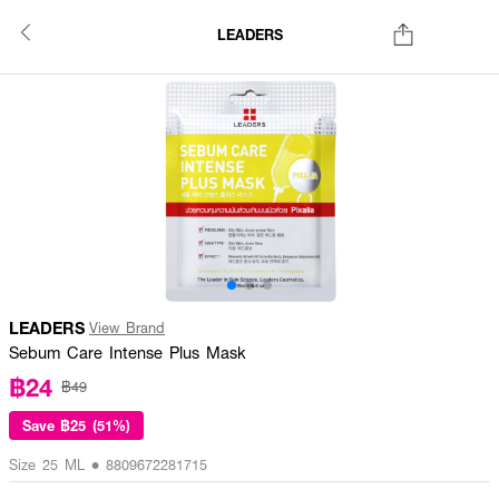
LEADERS
LEADERS
View Brand
Sebum Care Intense Plus Mask
฿24
฿49
Save
฿25 (51%)
Size 25 ML • 8809672281715