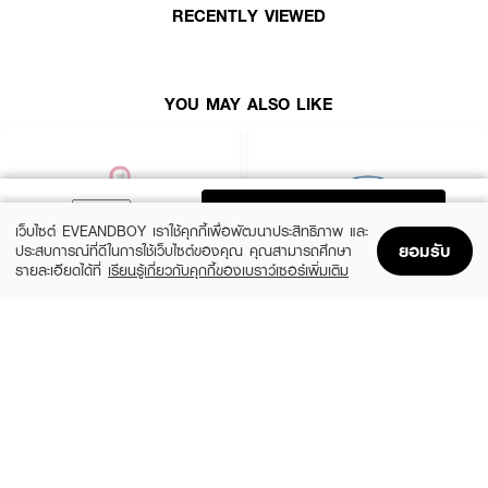
RECENTLY VIEWED
YOU MAY ALSO LIKE
ADD TO BAG
เว็บไซต์ EVEANDBOY เราใช้คุกกี้เพื่อพัฒนาประสิทธิภาพ และ
ยอมรับ
ประสบการณ์ที่ดีในการใช้เว็บไซต์ของคุณ คุณสามารถศึกษา
รายละเอียดได้ที่
เรียนรู้เกี่ยวกับคุกกี้ของเบราว์เซอร์เพิ่มเติม
Home
Home
Promotions
Promotions
Shopping Bag
Shopping Bag
Account
Account
ROJUKISS
BANOBAGI
5X Intensive Mask
Vita Genic Jelly Mask
(47%)
฿69
฿49
฿92
5 Variations
7 Variations