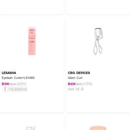
LESASHA
CBG DEVICES
Eyelash Curler/LS1683
Glam Curl
(20%)
(10%)
฿390
฿439
฿490
฿490
size 36 G
10LS00345