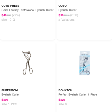
CUTE PRESS
ODBO
Color Fantasy Professional Eyelash Curler
Eyelash Curler
(29%)
(23%)
฿49
฿99
฿69
฿129
size 10 G
2 Variations
SUPERMOM
BOHKTOH
Eyelash Curler
Perfect Eyelash Curler 1 Piece
฿299
฿229
size 1 PCS
size 0