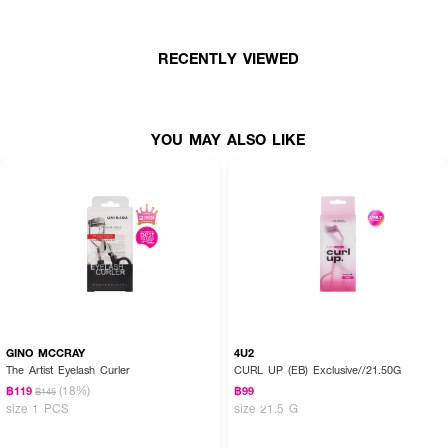
RECENTLY VIEWED
YOU MAY ALSO LIKE
GINO MCCRAY
4U2
The Artist Eyelash Curler
CURL UP (EB) Exclusive//21.50G
(18%)
฿119
฿99
฿145
size 1 PCS
size 21.5 G