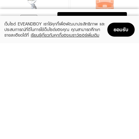
ADD TO BAG
เว็บไซต์ EVEANDBOY เราใช้คุกกี้เพื่อพัฒนาประสิทธิภาพ และ
ยอมรับ
ประสบการณ์ที่ดีในการใช้เว็บไซต์ของคุณ คุณสามารถศึกษา
รายละเอียดได้ที่
เรียนรู้เกี่ยวกับคุกกี้ของเบราว์เซอร์เพิ่มเติม
Home
Home
Promotions
Promotions
Shopping Bag
Shopping Bag
Account
Account
OBUSE
4U2
Eyelash Curler
Mini Curl Up
(30%)
฿69
฿99
฿99
4 Variations
size 3 G