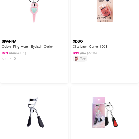
SIVANNA
ODBO
Colors Ping Heart Eyelash Curler
Glitz Lash Curler 8028
(47%)
(38%)
฿89
฿99
฿169
฿159
size 4 G
Red