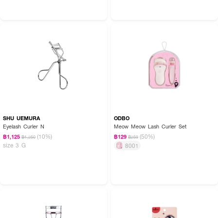
SHU UEMURA
ODBO
Eyelash Curler N
Meow Meow Lash Curler Set
(10%)
(50%)
฿1,125
฿129
฿1,250
฿259
size 3 G
8001