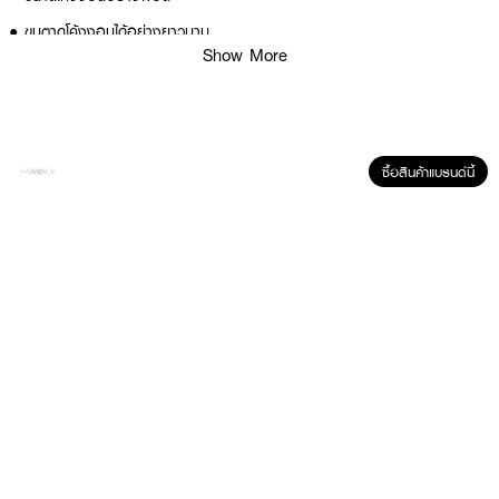
● ขนตาดูโค้งงอนได้อย่างยาวนาน
Show More
● ปริมาณ 30 g.
สี
ซื้อสินค้าแบรนด์นี้
● LM1002-01 Pink
● LM1002-02 Blue
● LM1002-03 Yellow
How to Use :
วางที่ดัดขนตาบริเวณโหนกแก้ม และใช้ที่ดัดขนตางับโคนขนตาเอาไว้ แล้วค่อยๆบีบที่
ดัดขนตาอย่างเบามือ