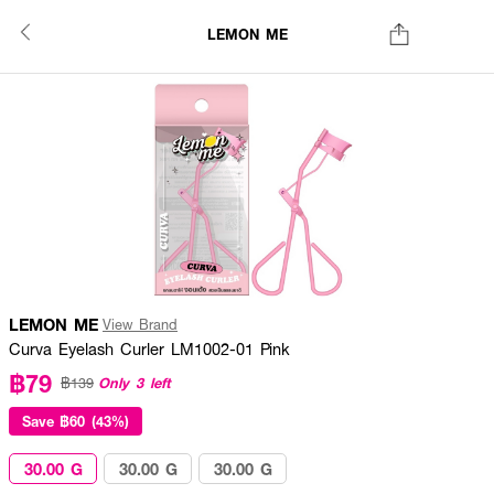
LEMON ME
LEMON ME
View Brand
Curva Eyelash Curler LM1002-01 Pink
฿79
Only 3 left
฿139
Save
฿60 (43%)
30.00 G
30.00 G
30.00 G