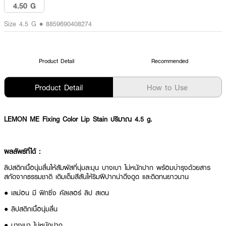
4.50 G
Size 4.5 G • 8859690408274
Product Detail
Recommended
Product Detail
How to Use
LEMON ME Fixing Color Lip Stain ปริมาณ 4.5 g.
ผลลัพธ์ที่ได้ :
ลิปสติกเนื้อนุ่มลื่นให้สัมผัสที่นุ่มละมุน บางเบา ไม่หนักปาก พร้อมบำรุงด้วยสาร
สกัดจากธรรมชาติ เติมเต็มสีสันให้ริมฝีปากน่าดึงดูด และติดทนยาวนาน
● เลม่อน มี ฟิกซิ่ง คัลเลอร์ ลิป สเตน
● ลิปสติกเนื้อนุ่มลื่น
● บางเบา ไม่หนักปาก