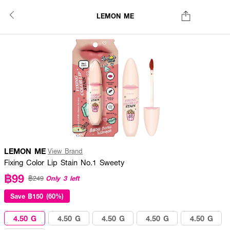
LEMON ME
LEMON ME
View Brand
Fixing Color Lip Stain No.1 Sweety
฿99
Only 3 left
฿249
Save
฿150 (60%)
4.50 G
4.50 G
4.50 G
4.50 G
4.50 G