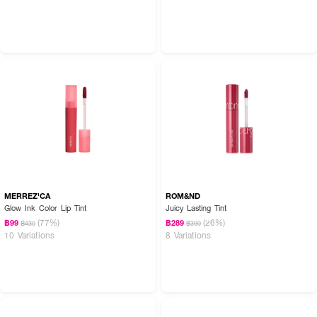
MERREZ'CA
ROM&ND
Glow Ink Color Lip Tint
Juicy Lasting Tint
(77%)
(26%)
฿99
฿289
฿430
฿390
10 Variations
8 Variations