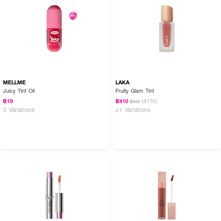
MELLME
LAKA
Juicy Tint Oil
Fruity Glam Tint
(41%)
฿19
฿410
฿690
3 Variations
21 Variations