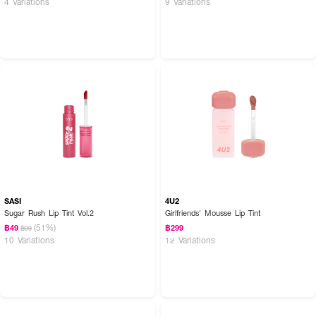
4 Variations
9 Variations
SASI
4U2
Sugar Rush Lip Tint Vol.2
Girlfriends' Mousse Lip Tint
(51%)
฿49
฿299
฿99
10 Variations
12 Variations