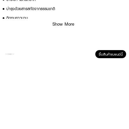
● บำรุงด้วยสารสกัดจากธรรมชาติ
● ติดทนยาวนาน
Show More
● FDA Registration no. 13-2-6700000199
● ปริมาณ 4.5 g.
ซื้อสินค้าแบรนด์นี้
สี
● No.1 Sweety
● No.2 Pinky
● No.3 Peachy
● No.4 Bloody
● No.5 Cherry
● No.6 Ruby
How to Use :