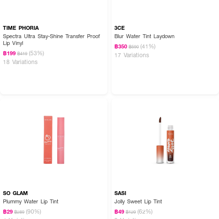
TIME PHORIA
3CE
Spectra Ultra Stay-Shine Transfer Proof
Blur Water Tint Laydown
Lip Vinyl
(41%)
฿350
฿590
(53%)
฿199
฿419
17 Variations
18 Variations
SO GLAM
SASI
Plummy Water Lip Tint
Jolly Sweet Lip Tint
(90%)
(62%)
฿29
฿49
฿289
฿129