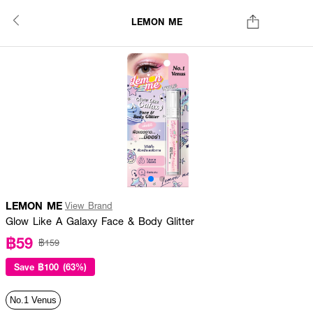
LEMON ME
LEMON ME
View Brand
Glow Like A Galaxy Face & Body Glitter
฿59
฿159
Save
฿100 (63%)
No.1 Venus