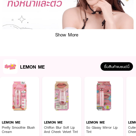
Show More
LEMON ME
ซื้อสินค้าแบรนด์นี้
ผลลัพธ์ที่ได้ :
ลิควิดไฮไลต์เตอร์เนื้อเนียนละเอียด ใช้ทาได้ทั้งผิวหน้าและผิวกาย สีสวยเปล่งประกาย
เล่นแสง
เนื้อเนียนละเอียด ไม่ระคายเคืองผิว ติดทนยาวนาน
LEMON ME
LEMON ME
LEMON ME
LEM
· LEMON ME Glow Like A Galaxy Face & Body Glitter
Pretty Smoothie Blush
Chiffon Blur Soft Lip
So Glassy Mirror Lip
Cuti
Cream
And Cheek Velvet Tint
Tint
Chee
· เลม่อน มี โกลว์ ไลค์ อะ กาแลคซี่ เฟช แอนด์ บอดี้ กลิตเตอร์
No.1