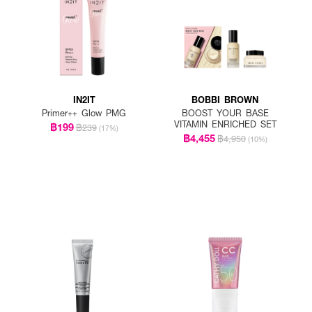
IN2IT
BOBBI BROWN
Primer++ Glow PMG
BOOST YOUR BASE
VITAMIN ENRICHED SET
฿199
฿239
(17%)
฿4,455
฿4,950
(10%)