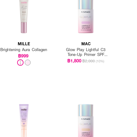
MILLE
MAC
Brightening Aura Collagen
Glow Play Lightful C3
Tone-Up Primer SPF
฿999
50+/PA+++
฿1,800
฿2,000
(10%)