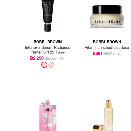
BOBBI BROWN
BOBBI BROWN
Intensive Serum Radiance
VitaminEnrichedFaceBase
Primer SPF25 PA++
฿891
฿990
(10%)
฿2,250
฿2,500
(10%)