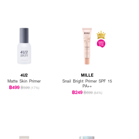
4U2
MILLE
Matte Skin Primer
Snail Bright Primer SPF 15
PA++
฿499
฿599
(17%)
฿249
฿699
(64%)