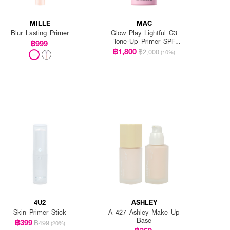
MILLE
MAC
Blur Lasting Primer
Glow Play Lightful C3
Tone-Up Primer SPF
฿999
50+/PA+++
฿1,800
฿2,000
(10%)
4U2
ASHLEY
Skin Primer Stick
A 427 Ashley Make Up
Base
฿399
฿499
(20%)