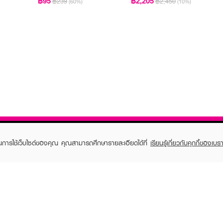
฿95
฿2,205
฿239
฿2,450
(60%)
(10%)
ในการใช้เว็บไซต์ของคุณ คุณสามารถศึกษารายละเอียดได้ที่
เรียนรู้เกี่ยวกับคุกกี้ของเบรา
TOMER CARE
EVEANDBOY MEMBER
 Shopping
Member registration
 store