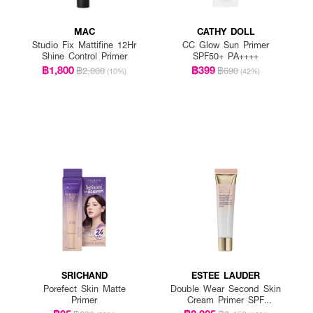
MAC
CATHY DOLL
Studio Fix Mattifine 12Hr
CC Glow Sun Primer
Shine Control Primer
SPF50+ PA++++
฿1,800
฿399
฿2,000
฿690
(10%)
(42%)
SRICHAND
ESTEE LAUDER
Porefect Skin Matte
Double Wear Second Skin
Primer
Cream Primer SPF
20/PA++