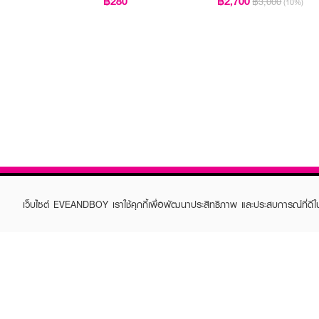
฿280
฿2,700
฿3,000
(10%)
เว็บไซต์ EVEANDBOY เราใช้คุกกี้เพื่อพัฒนาประสิทธิภาพ และประสบการณ์ที่ดี
ABOUT EVEANDBOY
CUS
Brand story
Online
Privacy Policy
Find a