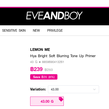
SENSITIVE SKIN
NEW
PRIVILEGE
LEMON ME
Hya Bright Soft Blurring Tone Up Primer
43 G • 8859690413261
฿239
฿259
Save
฿20 (8%)
Variation:
43.00
43.00 G