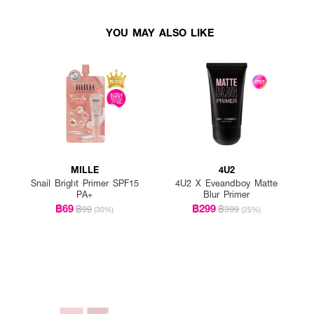
YOU MAY ALSO LIKE
MILLE
4U2
Snail Bright Primer SPF15
4U2 X Eveandboy Matte
PA+
Blur Primer
฿69
฿299
฿99
฿399
(30%)
(25%)