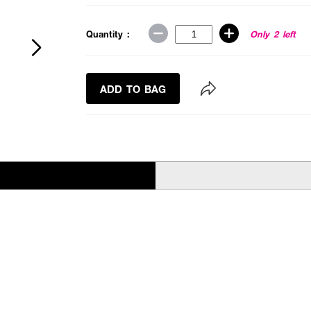
Quantity :
Only 2 left
ADD TO BAG