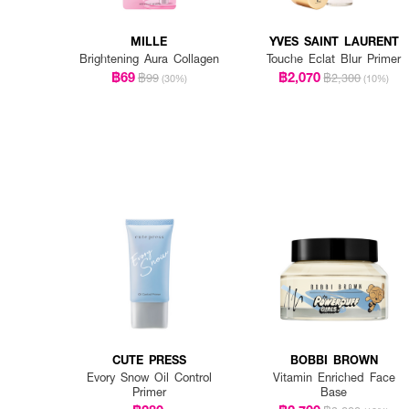
MILLE
YVES SAINT LAURENT
Brightening Aura Collagen
Touche Eclat Blur Primer
฿69
฿2,070
฿99
฿2,300
(30%)
(10%)
CUTE PRESS
BOBBI BROWN
Evory Snow Oil Control
Vitamin Enriched Face
Primer
Base