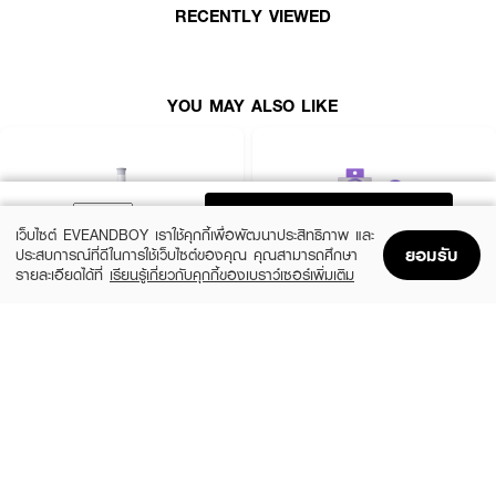
RECENTLY VIEWED
YOU MAY ALSO LIKE
ADD TO BAG
เว็บไซต์ EVEANDBOY เราใช้คุกกี้เพื่อพัฒนาประสิทธิภาพ และ
ยอมรับ
ประสบการณ์ที่ดีในการใช้เว็บไซต์ของคุณ คุณสามารถศึกษา
รายละเอียดได้ที่
เรียนรู้เกี่ยวกับคุกกี้ของเบราว์เซอร์เพิ่มเติม
Home
Home
Promotions
Promotions
Shopping Bag
Shopping Bag
Account
Account
VIVID&VOGUE
HAIR IT
Curling Iron Auto Vav-022B White Pink
Flexi Relax Hairbrush
(9%)
฿799
฿199
฿219
size 1 PCS
4 Variations