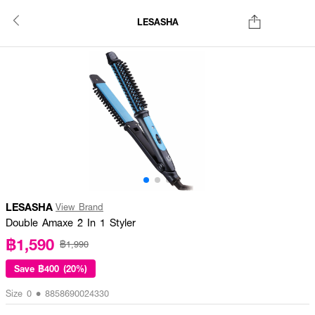
LESASHA
LESASHA
View Brand
Double Amaxe 2 In 1 Styler
฿1,590
฿1,990
Save
฿400 (20%)
Size 0 • 8858690024330