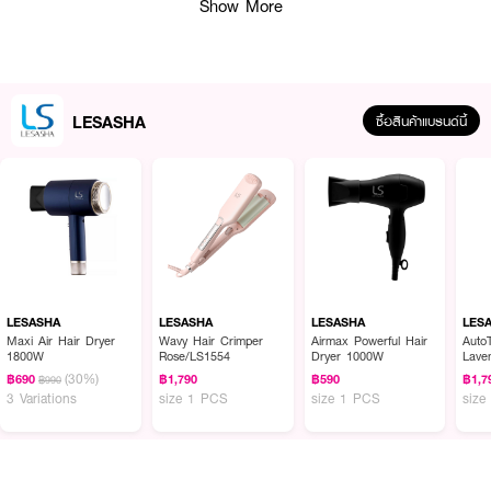
Show More
LESASHA
ซื้อสินค้าแบรนด์นี้
ผลลัพธ์ที่ได้ :
LESASHA
LESASHA
LESASHA
LES
เครื่องหนีบผมดีไซส์โฉบเฉี่ยว LE SASHA Elegance Hair Crimpe ใช้งานได้หลาก
Maxi Air Hair Dryer
Wavy Hair Crimper
Airmax Powerful Hair
AutoT
1800W
Rose/LS1554
Dryer 1000W
Lave
หลายประเทศ สำหรับคนที่มีสไตล์ ใช้หนีบผมตรงก่อนออกจากบ้าน หรือพกไปใช้
(30%)
ต่างประเทศ และเหมาะกับกลุ่ม JETSETTER
฿690
฿1,790
฿590
฿1,7
฿990
3 Variations
size 1 PCS
size 1 PCS
size
● เครื่องหนีบผมดีไซส์โฉบเฉี่ยว LE SASHA
● ผสานพลังเพื่อการปกป้อง
● ให้ผมตรงนุ่มสวยเป็นประกาย