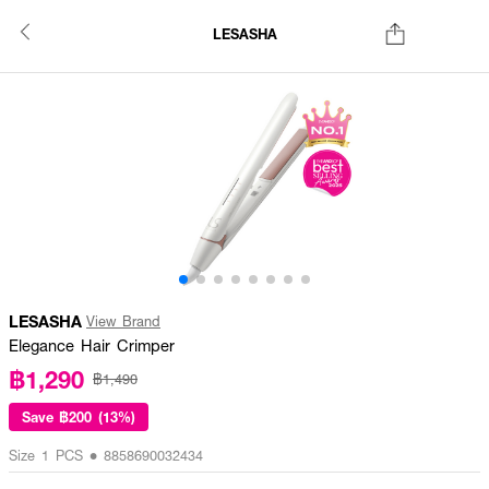
LESASHA
LESASHA
View Brand
Elegance Hair Crimper
฿1,290
฿1,490
Save
฿200 (13%)
Size 1 PCS • 8858690032434