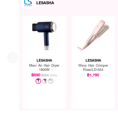
LESASHA
LESASHA
LESASHA
Maxi Air Hair Dryer
Wavy Hair Crimper
1800W
Rose/LS1554
฿690
฿1,790
฿990
(30%)