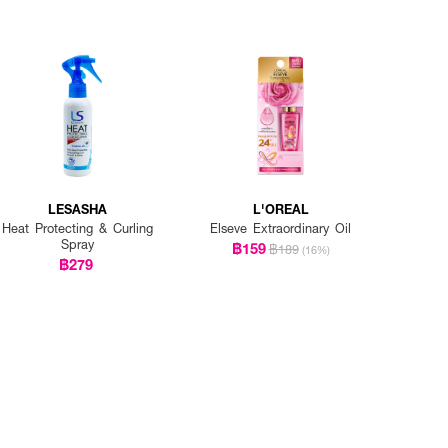
LESASHA
L'OREAL
Heat Protecting & Curling
Elseve Extraordinary Oil
Spray
฿159
฿189
(16%)
฿279