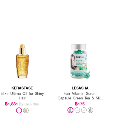
KERASTASE
LESASHA
Elixir Ultime Oil for Shiny
Hair Vitamin Serum
Hair
Capsule Green Tea & Mint
20 Caps.
฿1,881
฿175
฿2,090
(10%)