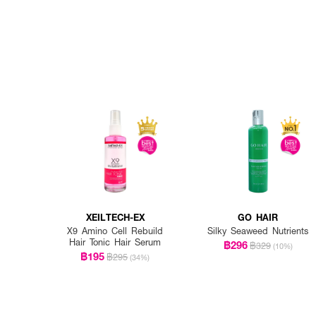
XEILTECH-EX
GO HAIR
X9 Amino Cell Rebuild
Silky Seaweed Nutrients
Hair Tonic Hair Serum
฿296
฿329
(10%)
฿195
฿295
(34%)