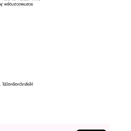
มชี้ฟู พร้อมอวดผมสวย
มือหรือหวีเกลี่ยให้