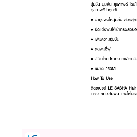
ชุ่มชื้น นุ่มลื่น สุขภาพด
สุขภาพดีในทุกวัน
• บำรุงผมให้นุ่มลื่น สวยสุ
• จัดแต่งผมให้เข้าทรงสวยอ
• เพิ่มความชุ่มชื้น
• ลดผมชี้ฟู
• อ่อนโยนปราศจากแอลกอฮอ
• ขนาด 250ML
How To Use :
ฉีดสเปรย์
LE SASHA Hair
กระจายถั่วเส้นผม แล้วใช้ได