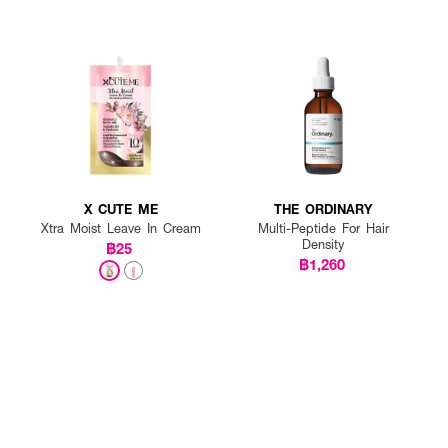
X CUTE ME
THE ORDINARY
Xtra Moist Leave In Cream
Multi-Peptide For Hair
Density
฿25
฿1,260