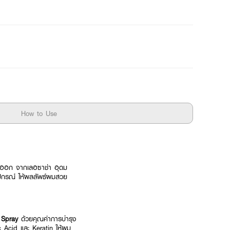
How to Use
างออก จากเลอซาช่า อุดม
ุปกรณ์ ให้ผลลัพธ์ผมสวย
r Spray
ด้วยคุณค่าการบำรุง
c Acid และ Keratin ให้ผม