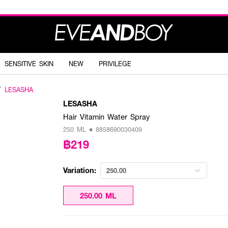
SENSITIVE SKIN
NEW
PRIVILEGE
LESASHA
LESASHA
Hair Vitamin Water Spray
250 ML • 8858690030409
฿219
Variation:
250.00
250.00 ML