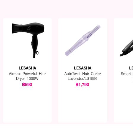
LESASHA
LESASHA
L
Airmax Powerful Hair
AutoTwist Hair Curler
Smart 
Dryer 1000W
Lavender/LS1556
฿590
฿1,790