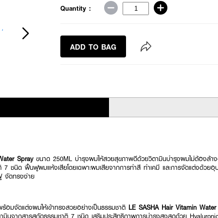
Quantity :
ADD TO BAG
Water Spray
ขนาด 250ML บำรุงผมให้สวยสุขภาพดีด้วยวิตามินบำรุงผมไม่ต้องล้
 7 ชนิด ฟื้นฟูผมแห้งเสียโดยเฉพาะผมเสียจากการทำสี ทำเคมี และการจัดแต่งด้วยอ
ี้ฟู จัดทรงง่าย
ร้อมจัดแต่งผมให้เข้าทรงสวยอย่างเป็นธรรมชาติ
LE SASHA Hair Vitamin Wate
ามินจากสารสกัดธรรมชาติ 7 ชนิด เสริมประสิทธิภาพการบำรุงสูงสุดด้วย Hyaluroni