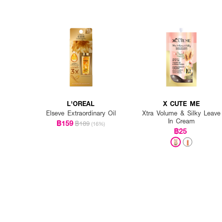
L'OREAL
X CUTE ME
Elseve Extraordinary Oil
Xtra Volume & Silky Leave
In Cream
฿159
฿189
(16%)
฿25