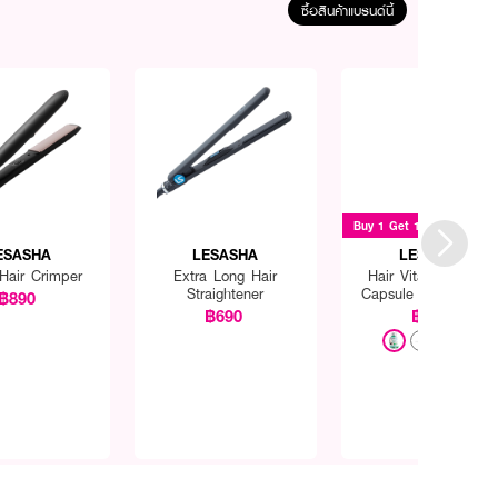
ซื้อสินค้าแบรนด์นี้
Buy 1 Get 1
ESASHA
LESASHA
LESASHA
Hair Crimper
Extra Long Hair
Hair Vitamin Serum
Straightener
Capsule Green Tea 
฿890
Mint 20 Caps.
฿690
฿175