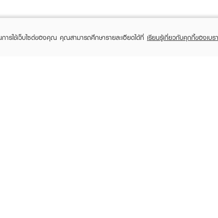
ในการใช้เว็บไซต์ของคุณ คุณสามารถศึกษารายละเอียดได้ที่
เรียนรู้เกี่ยวกับคุกกี้ของเบรา
TOMER CARE
EVEANDBOY MEMBER
 Shopping
Member registration
 store
t us