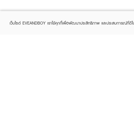
เว็บไซต์ EVEANDBOY เราใช้คุกกี้เพื่อพัฒนาประสิทธิภาพ และประสบการณ์ที่ดี
ABOUT EVEANDBOY
CUS
Brand story
Online
Privacy Policy
Find a
Terms and Conditions
Contac
Sell on EVEANDBOY
Whistleblowing