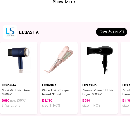
Show More
● Plates lock function: ล็อคแผ่นหนีบ เพียงแค่หมุนที่ปลายตัวเครื่อง
● Ceramic floating plates: แผ่นหนีบเซรามิก เพื่อความลื่นในการจัดแต่งทรง
ผม
● กำลังไฟฟ้า 185 วัตต์
LESASHA
ซื้อสินค้าแบรนด์นี้
● แรงดันไฟฟ้า 220-240V
● เลข มอก. : มอก. 1985-2549
● เลขที่เอกสาร : น 28121-1017/1985
● ปริมาณ 355 g.
LESASHA
LESASHA
LESASHA
LES
How to Use :
Maxi Air Hair Dryer
Wavy Hair Crimper
Airmax Powerful Hair
AutoT
1800W
Rose/LS1554
Dryer 1000W
Lave
ใช้ในการจัดแต่งทรงผม
(30%)
฿690
฿1,790
฿590
฿1,7
฿990
3 Variations
size 1 PCS
size 1 PCS
size