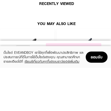
RECENTLY VIEWED
YOU MAY ALSO LIKE
NOTIFY ME
เว็บไซต์ EVEANDBOY เราใช้คุกกี้เพื่อพัฒนาประสิทธิภาพ และ
ยอมรับ
ประสบการณ์ที่ดีในการใช้เว็บไซต์ของคุณ คุณสามารถศึกษา
รายละเอียดได้ที่
เรียนรู้เกี่ยวกับคุกกี้ของเบราว์เซอร์เพิ่มเติม
Home
Home
Promotions
Promotions
Shopping Bag
Shopping Bag
Account
Account
LESASHA
LESASHA
Smart Hair Crimper
Extra Long Hair Straightener
฿890
฿690
size 1 PCS
size 345 G