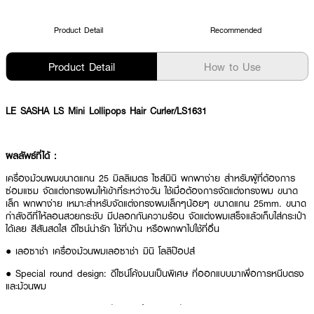
Product Detail
Recommended
Product Detail
How to Use
LE SASHA LS Mini Lollipops Hair Curler/LS1631
ผลลัพธ์ที่ได้ :
เครื่องม้วนผมขนาดแกน 25 มิลลิเมตร ไซส์มินิ พกพาง่าย สำหรับผู้ที่ต้องการ
ซ่อมแซม จัดแต่งทรงผมให้เข้าที่ระหว่างวัน ใช้เมื่อต้องการจัดแต่งทรงผม ขนาด
เล็ก พกพาง่าย เหมาะสำหรับจัดแต่งทรงผมเล็กๆน้อยๆ ขนาดแกน 25mm. ขนาด
กำลังดีที่ให้ลอนสวยกระชับ มีปลอกกันความร้อน จัดแต่งผมเสร็จแล้วเก็บใส่กระเป๋า
ได้เลย สีสันสดใส ดีไซน์น่ารัก ใช้ที่บ้าน หรือพกพาไปใช้ที่อื่น
● เลอซาช่า เครื่องม้วนผมเลอซาช่า มินิ โลลิป๊อปส์
● Special round design: ดีไซน์โค้งมนเป็นพิเศษ ที่ออกแบบมาเพื่อการหนีบตรง
และม้วนผม
● Temperature control: ปรับความร้อน 4 ระดับ 140, 160, 180, 200 องศา