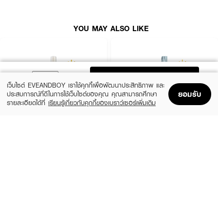
YOU MAY ALSO LIKE
ADD TO BAG
เว็บไซต์ EVEANDBOY เราใช้คุกกี้เพื่อพัฒนาประสิทธิภาพ และ
ยอมรับ
ประสบการณ์ที่ดีในการใช้เว็บไซต์ของคุณ คุณสามารถศึกษา
รายละเอียดได้ที่
เรียนรู้เกี่ยวกับคุกกี้ของเบราว์เซอร์เพิ่มเติม
Home
Home
Promotions
Promotions
Shopping Bag
Shopping Bag
Account
Account
XEILTECH-EX
GO HAIR
X9 Amino Cell Rebuild Hair Tonic Hair
Silky Seaweed Nutrients
Serum
(10%)
฿296
฿329
(34%)
฿195
฿295
size 250 ML
size 85 ML