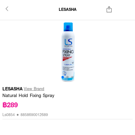
LESASHA
LESASHA
View Brand
Natural Hold Fixing Spray
฿289
Ls0854 • 8858690012689