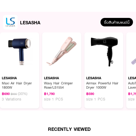
LESASHA
ซื้อสินค้าแบรนด์นี้
ผลลัพธ์ที่ได้ :
LE SASHA Natural Hold Fixing Spray สเปรย์จัดแต่งทรงผม ช่วยให้ผมของ
คุณอยู่ทรงสวยได้ตลอดทั้งวัน เพิ่มวอลลุ่มให้ทรงผม ให้ผมไม่ลีบแบน มีประกาย
เงางาม และไม่เป็นขุยระหว่างวัน กลิ่นหอม และไม่มีกลิ่นฉุนของแอลกอฮอล์ พร้อม
LESASHA
LESASHA
LESASHA
LES
บำรุงด้วยสารสกัดอัญมัณีทัวร์มาลีน ให้เส้นผมเรียบลื่น เป็นประกายเงางาม
Maxi Air Hair Dryer
Wavy Hair Crimper
Airmax Powerful Hair
AutoT
1800W
Rose/LS1554
Dryer 1000W
Lave
•
สเปรย์จัดแต่งทรงผม
LE SASHA
(30%)
฿690
฿1,790
฿590
฿1,7
฿990
3 Variations
size 1 PCS
size 1 PCS
size
• ผมอยู่ทรงตลอดวันอย่างเป็นธรรมชาติ
• เพิ่มวอลลุ่มให้กับทรงผม ให้ผมไม่ลีบแบน มีประกายเงางาม
• ไม่เป็นขุยระหว่างวัน
RECENTLY VIEWED
• กลิ่นหอม และไม่มีกลิ่นฉุนของแอลกอฮอล์