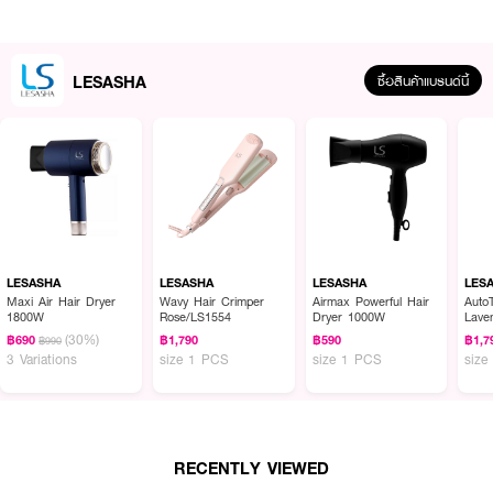
LESASHA
ซื้อสินค้าแบรนด์นี้
ผลลัพธ์ที่ได้ :
LESASHA
LESASHA
LESASHA
LES
เครื่องหนีบผม LE SASHA Straight & Shine Infrared Hair Crimper สำหรับผู้
Maxi Air Hair Dryer
Wavy Hair Crimper
Airmax Powerful Hair
AutoT
1800W
Rose/LS1554
Dryer 1000W
Lave
มีผมยาว หนา หยักศก ที่อยากหนีบผมให้ตรงสวยเป๊ะในระยะเวลารวดเร็ว พร้อม
(30%)
เทคโนโลยีปกป้องเส้นผมจากความร้อน และเหมาะกับกลุ่ม JETSETTER เอาไปใช้
฿690
฿1,790
฿590
฿1,7
฿990
3 Variations
size 1 PCS
size 1 PCS
size
ต่างประเทศได้ กำลังไฟ 65 วัตต์ แรงดันไฟฟ้า 110-240 โวลต์ พร้อมสายไฟยาว
3 เมตร
● เครื่องหนีบผม LE SASHA Straight & Shine Infrared Hair Crimper
● ช่วยให้ผมเรียบตรงสวยสุขภาพดี สำหรับผู้มีผมยาว หนา หยักศก ที่อยากหนีบ
RECENTLY VIEWED
ผมให้