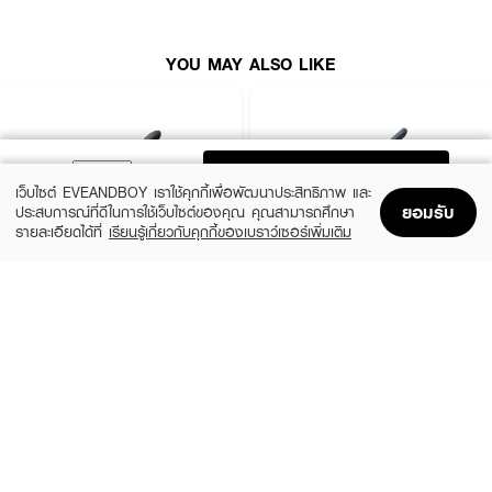
● เทคโนโลยีอินฟราเรด ช่วยให้ผมตรงสวยไม่สูญเสียความชุ่มชื้น
● เลือกปรับอุณหภูมิได้หลากหลายตั้งแต่ 100 ถึง 230 องศา
YOU MAY ALSO LIKE
● พร้อมโหมดปรับอุณหภูมิแบบรวดเร็ว 4 ระดับ
● สินค้ารับประกัน 2 ปี
● รุ่น LS1358
ADD TO BAG
● ขนาด 650 g
เว็บไซต์ EVEANDBOY เราใช้คุกกี้เพื่อพัฒนาประสิทธิภาพ และ
ยอมรับ
ประสบการณ์ที่ดีในการใช้เว็บไซต์ของคุณ คุณสามารถศึกษา
How To Use :
รายละเอียดได้ที่
เรียนรู้เกี่ยวกับคุกกี้ของเบราว์เซอร์เพิ่มเติม
Home
Home
Promotions
Promotions
Shopping Bag
Shopping Bag
Account
Account
1. ใช้งานอุปกรณ์ในขณะที่ผมแห้ง
2. เสียบปลั๊กเข้ากับเต้ารับ
LESASHA
LESASHA
Smart Hair Crimper
Extra Long Hair Straightener
3. เปิดใช้งานเครื่อง
฿890
฿690
size 1 PCS
size 345 G
4. เลือกปรับอุณหภูมิที่ต้องการ
5. แบ่งผมเป็นช่อเล็ก ๆ หนาพอประมาณ
6. การหนีบเพื่อให้ผมเรียบตรงสวยให้หนีบโดยเริ่มจากโคนผมจากนั้นค่อยๆเลื่อน
แผ่นหนีบอย่างช้าๆลงมาจนถึงปลายผม