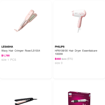
● เสียบปลั๊กและเปิดเครื่อง รอให้ร้อนประมาณ 30 วินาที
● เลือกระดับความร้อนที่ต้องการ
● หนีบผมเป็นช่อเล็กๆ จากโคนจรดปลาย ค่อยๆ หนีบไล่ลงช้าๆ
● ใช้ซ้ำเพื่อสร้างลอนหรือให้ผมตรงเงางามตามต้องการ
✨ ให้ผมตรงสวย เรียงเส้นเงางาม ด้วย LE SASHA Supervibrate Hair
Crimper! ✨
LESASHA
PHILIPS
Wavy Hair Crimper Rose/LS1554
HP8108/00 Hair Dryer Essentialcare
1000W
฿1,790
(6%)
฿460
฿490
size 1 PCS
size 0