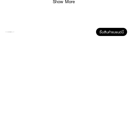
Show More
ซื้อสินค้าแบรนด์นี้
ผลลัพธ์ที่ได้:
LE SASHA Supervibrate Hair Crimper มาพร้อม Nano Tourmaline & Argan
Oil Infusion แผ่นหนีบเคลือบทัวร์มาลีนและอาร์แกนออยล์ ช่วยปกป้องเส้นผมจาก
ความร้อน ให้ผมสวยเงางาม ไม่แห้งเสีย พร้อม Vibrating Technology ระบบแรง
สั่นสะเทือน 7,500 ครั้ง/นาที ช่วยผลักไอออนประจุลบเข้าสู่เส้นผม เพิ่มความชุ่มชื้น
และลดการชี้ฟู ทำให้ผมเรียงเส้นสวย เปล่งประกายสุขภาพดี