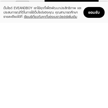
ADD TO BAG
เว็บไซต์ EVEANDBOY เราใช้คุกกี้เพื่อพัฒนาประสิทธิภาพ และ
ยอมรับ
ประสบการณ์ที่ดีในการใช้เว็บไซต์ของคุณ คุณสามารถศึกษา
รายละเอียดได้ที่
เรียนรู้เกี่ยวกับคุกกี้ของเบราว์เซอร์เพิ่มเติม
Home
Home
Promotions
Promotions
Shopping Bag
Shopping Bag
Account
Account
LESASHA
LESASHA
Ultra Shine Hair Crimper Wide Plate
Jumbo Curl Hair Curler 32MM./LS1650
฿1,290
฿1,990
10LS00368
LS1650
LESASHA
LESASHA