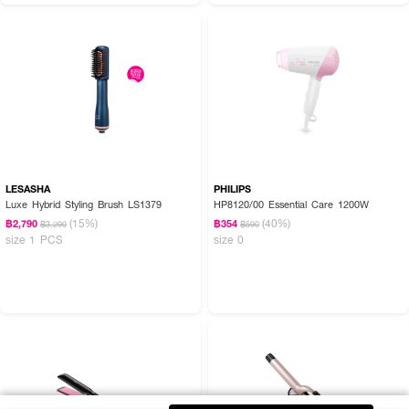
LESASHA
PHILIPS
Luxe Hybrid Styling Brush LS1379
HP8120/00 Essential Care 1200W
(15%)
(40%)
฿2,790
฿354
฿3,290
฿590
size 1 PCS
size 0