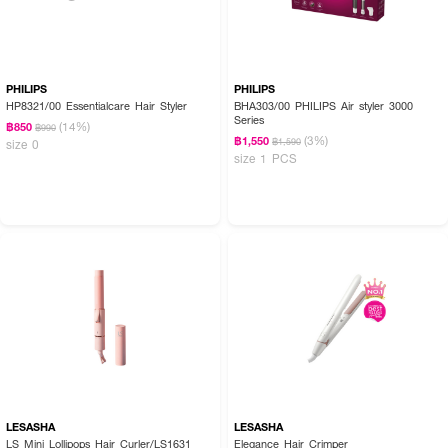
PHILIPS
PHILIPS
HP8321/00 Essentialcare Hair Styler
BHA303/00 PHILIPS Air styler 3000
Series
(14%)
฿850
฿990
(3%)
฿1,550
฿1,590
size 0
size 1 PCS
LESASHA
LESASHA
LS Mini Lollipops Hair Curler/LS1631
Elegance Hair Crimper