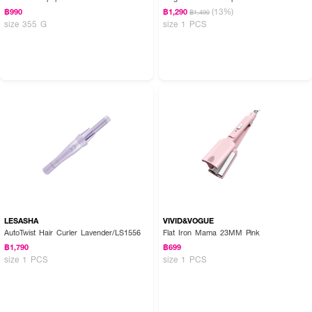
(13%)
฿990
฿1,290
฿1,490
size 355 G
size 1 PCS
LESASHA
VIVID&VOGUE
AutoTwist Hair Curler Lavender/LS1556
Flat Iron Mama 23MM Pink
฿1,790
฿699
size 1 PCS
size 1 PCS