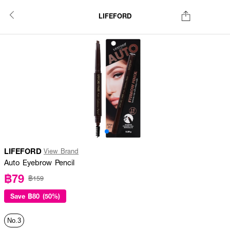
LIFEFORD
LIFEFORD
View Brand
Auto Eyebrow Pencil
฿79
฿159
Save
฿80 (50%)
No.3