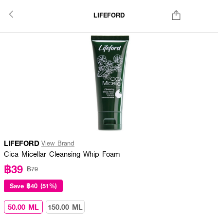
LIFEFORD
LIFEFORD
View Brand
Cica Micellar Cleansing Whip Foam
฿39
฿79
Save
฿40 (51%)
50.00 ML
150.00 ML