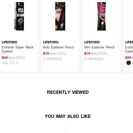
LIFEFORD
LIFEFORD
LIFEFORD
LIF
Extreme Super Black
Auto Eyebrow Pencil
Slim Eyebrow Pencil
Extr
Eyeliner
Eyeli
(50%)
(50%)
฿79
฿79
฿159
฿159
(38%)
฿99
฿99
฿159
3 Variations
3 Variations
size 0.5 G
RECENTLY VIEWED
YOU MAY ALSO LIKE