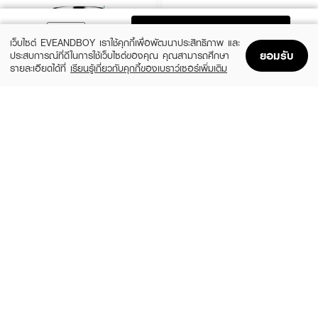
ADD TO BAG
เว็บไซต์ EVEANDBOY เราใช้คุกกี้เพื่อพัฒนาประสิทธิภาพ และ
ยอมรับ
ประสบการณ์ที่ดีในการใช้เว็บไซต์ของคุณ คุณสามารถศึกษา
รายละเอียดได้ที่
เรียนรู้เกี่ยวกับคุกกี้ของเบราว์เซอร์เพิ่มเติม
Home
Home
Promotions
Promotions
Shopping Bag
Shopping Bag
Account
Account
CLINIQUE
SKINTIFIC
Moisture Surge Extended Replenishing
5X Ceramide Barrier Moisture Gel
Hydrator
(50%)
฿339
฿679
(10%)
฿1,791
฿1,990
4 Variations
size 50 ML