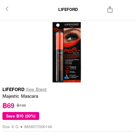
LIFEFORD
LIFEFORD
View Brand
Majestic Mascara
฿69
฿139
Save
฿70 (50%)
Size 8 G • 8858072500148