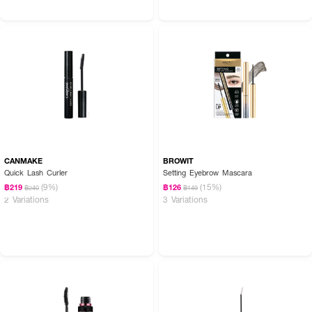
CANMAKE
BROWIT
Quick Lash Curler
Setting Eyebrow Mascara
(9%)
(15%)
฿219
฿126
฿240
฿149
2 Variations
3 Variations