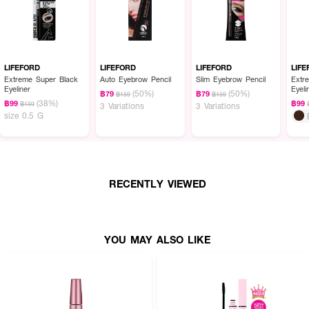
LIFEFORD
LIFEFORD
LIFEFORD
LIF
Extreme Super Black
Auto Eyebrow Pencil
Slim Eyebrow Pencil
Extr
Eyeliner
Eyeli
(50%)
(50%)
฿79
฿79
฿159
฿159
(38%)
฿99
฿99
฿159
3 Variations
3 Variations
size 0.5 G
RECENTLY VIEWED
YOU MAY ALSO LIKE