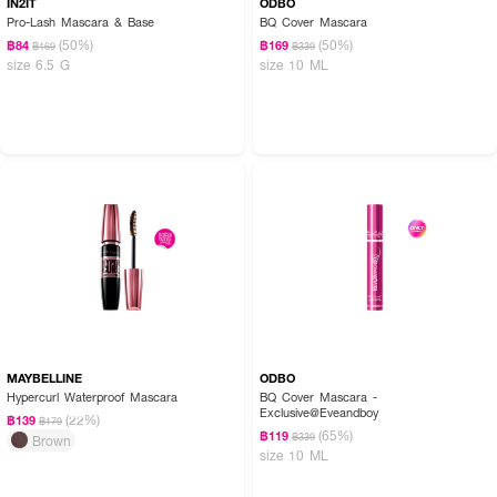
IN2IT
ODBO
Pro-Lash Mascara & Base
BQ Cover Mascara
(50%)
(50%)
฿84
฿169
฿169
฿339
size 6.5 G
size 10 ML
MAYBELLINE
ODBO
Hypercurl Waterproof Mascara
BQ Cover Mascara -
Exclusive@Eveandboy
(22%)
฿139
฿179
(65%)
฿119
฿339
Brown
size 10 ML