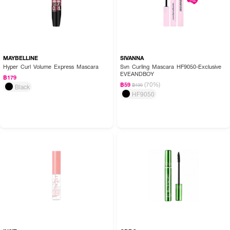
MAYBELLINE
SIVANNA
Hyper Curl Volume Express Mascara
Svn Curling Mascara HF9050-Exclusive
EVEANDBOY
฿179
(70%)
฿59
฿199
Black
HF9050