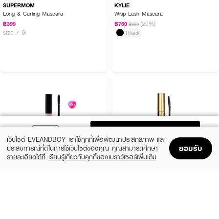
SUPERMOM
KYLIE
Long & Curling Mascara
Wisp Lash Mascara
(20%)
฿399
฿760
฿950
size 7 G
Black
ADD TO BAG
เว็บไซต์ EVEANDBOY เราใช้คุกกี้เพื่อพัฒนาประสิทธิภาพ และ
ยอมรับ
ประสบการณ์ที่ดีในการใช้เว็บไซต์ของคุณ คุณสามารถศึกษา
รายละเอียดได้ที่
เรียนรู้เกี่ยวกับคุกกี้ของเบราว์เซอร์เพิ่มเติม
Home
Home
Promotions
Promotions
Shopping Bag
Shopping Bag
Account
Account
MELLME
BROWIT
Kawaii Lash Mascara
My Everyday Mascara
(15%)
฿39
฿118
฿139
2 Variations
Endless Night