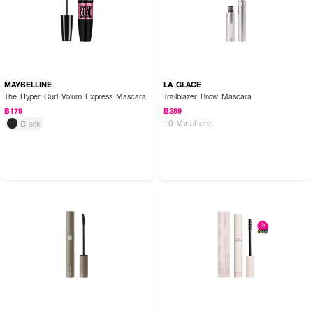
MAYBELLINE
LA GLACE
The Hyper Curl Volum Express Mascara
Trailblazer Brow Mascara
฿179
฿289
10 Variations
Black