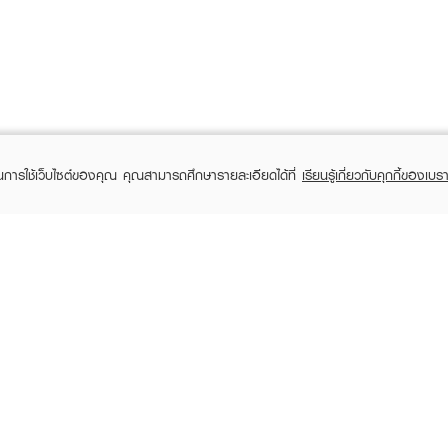
ในการใช้เว็บไซต์ของคุณ คุณสามารถศึกษารายละเอียดได้ที่
เรียนรู้เกี่ยวกับคุกกี้ของเบรา
TOMER CARE
EVEANDBOY MEMBER
 Shopping
Member registration
 store
t us