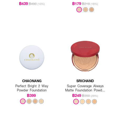
PA++++
฿439
฿179
฿490
฿219
(10%)
(18%)
CHAONANG
SRICHAND
Perfect Bright 2 Way
Super Coverage Always
Powder Foundation
Matte Foundation Powder
SPF 35 PA++++
฿399
฿249
฿350
(29%)