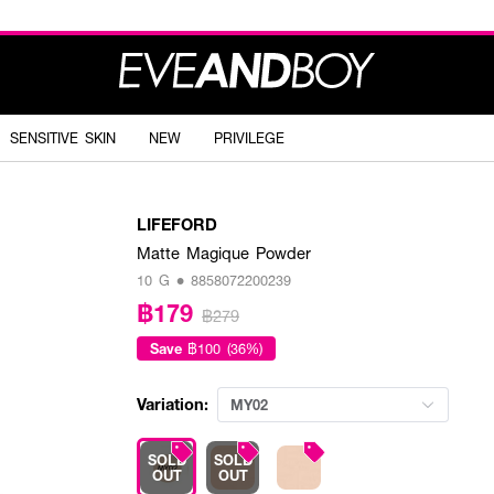
SENSITIVE SKIN
NEW
PRIVILEGE
LIFEFORD
Matte Magique Powder
10 G • 8858072200239
฿179
฿279
Save
฿100 (36%)
Variation:
MY02
SOLD
SOLD
OUT
OUT