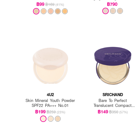
Vitamin E
฿99
฿790
฿169
(41%)
4U2
SRICHAND
Skin Mineral Youth Powder
Bare To Perfect
SPF22 PA+++ No.01
Translucent Compact
Powder
฿199
฿149
฿259
฿350
(23%)
(57%)