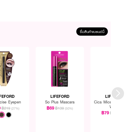
ซื้อสินค้าแบรนด์นี้
IFEFORD
LIFEFORD
LIFEFORD
ecise Eyepen
So Plus Mascara
Cica Micellar Cleansi
Water
9
฿69
฿219
฿139
(27%)
(50%)
฿79
฿139
(43%)