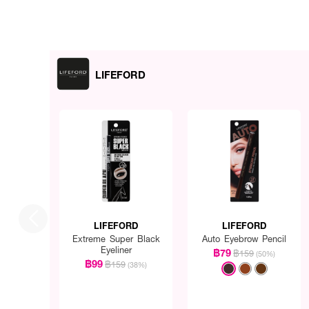
LIFEFORD
LIFEFORD
LIFEFORD
Extreme Super Black
Auto Eyebrow Pencil
Eyeliner
฿79
฿159
(50%)
฿99
฿159
(38%)