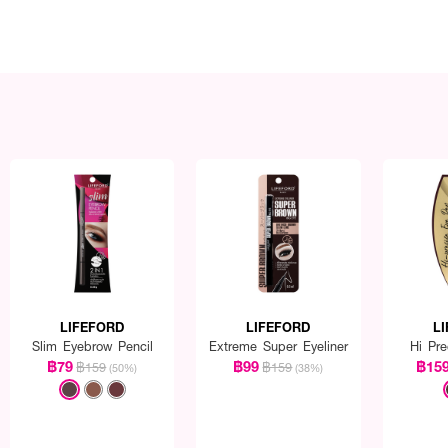
LIFEFORD
LIFEFORD
L
Slim Eyebrow Pencil
Extreme Super Eyeliner
Hi Pr
฿79
฿99
฿15
฿159
฿159
(50%)
(38%)