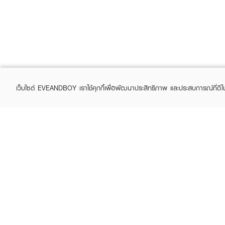
เว็บไซต์ EVEANDBOY เราใช้คุกกี้เพื่อพัฒนาประสิทธิภาพ และประสบการณ์ที่ดี
ABOUT EVEANDBOY
CUS
Brand story
Online
Privacy Policy
Find a
Terms and Conditions
Contac
Sell on EVEANDBOY
Whistleblowing