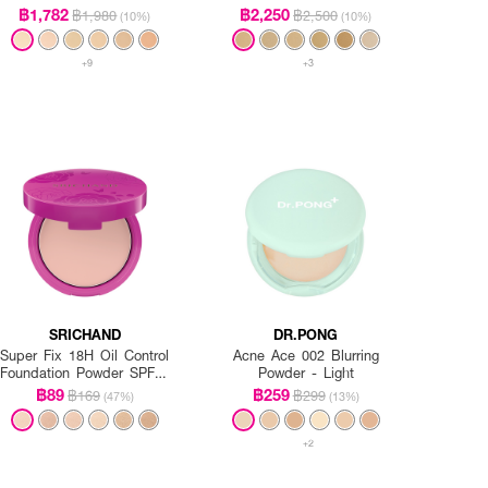
฿1,782
฿2,250
฿1,980
฿2,500
(10%)
(10%)
+9
+3
SRICHAND
DR.PONG
Super Fix 18H Oil Control
Acne Ace 002 Blurring
Foundation Powder SPF35
Powder - Light
PA+++
฿89
฿259
฿169
฿299
(47%)
(13%)
+2