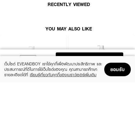
RECENTLY VIEWED
YOU MAY ALSO LIKE
ADD TO BAG
เว็บไซต์ EVEANDBOY เราใช้คุกกี้เพื่อพัฒนาประสิทธิภาพ และ
ยอมรับ
ประสบการณ์ที่ดีในการใช้เว็บไซต์ของคุณ คุณสามารถศึกษา
รายละเอียดได้ที่
เรียนรู้เกี่ยวกับคุกกี้ของเบราว์เซอร์เพิ่มเติม
Home
Home
Promotions
Promotions
Shopping Bag
Shopping Bag
Account
Account
ANUA
SKIN1004
Heartleaf Pore Control Cleansing Oil
Madagascar Centella Light Cleansing Oil
(19%)
฿660
฿890
฿810
size 200 ML
size 200 ML