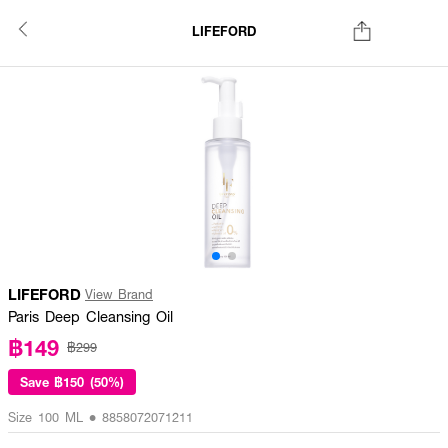
LIFEFORD
LIFEFORD
View Brand
Paris Deep Cleansing Oil
฿149
฿299
Save
฿150 (50%)
Size 100 ML • 8858072071211