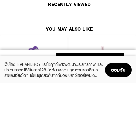
● เหมาะสำหรับลุคทรงผมแข็งแรงมั่นใจ
RECENTLY VIEWED
● ปริมาณสุทธิ: 320ML
YOU MAY ALSO LIKE
ADD TO BAG
เว็บไซต์ EVEANDBOY เราใช้คุกกี้เพื่อพัฒนาประสิทธิภาพ และ
ยอมรับ
ประสบการณ์ที่ดีในการใช้เว็บไซต์ของคุณ คุณสามารถศึกษา
รายละเอียดได้ที่
เรียนรู้เกี่ยวกับคุกกี้ของเบราว์เซอร์เพิ่มเติม
Home
Home
Promotions
Promotions
Shopping Bag
Shopping Bag
Account
Account
HAIR IT
KERASTASE
Hya Keratin Leave In Conditioner & Hair
Genesis Defense Thermique Hair
Sleeping Mask
Protection Spray For Anti Hair-fall
(9%)
(10%)
฿199
฿1,791
฿219
฿1,990
size 100 G
size 150 ML