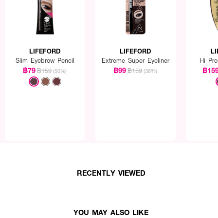
LIFEFORD
LIFEFORD
L
Slim Eyebrow Pencil
Extreme Super Eyeliner
Hi Pr
฿79
฿99
฿15
฿159
฿159
(50%)
(38%)
RECENTLY VIEWED
YOU MAY ALSO LIKE