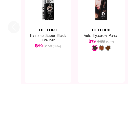
LIFEFORD
LIFEFORD
Extreme Super Black
Auto Eyebrow Pencil
Eyeliner
฿79
฿159
(50%)
฿99
฿159
(38%)