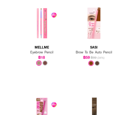
MELLME
SASI
Eyebrow Pencil
Brow To Be Auto Pencil
฿18
฿59
฿89
(34%)