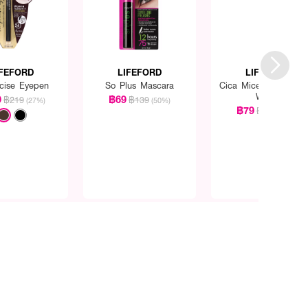
IFEFORD
LIFEFORD
LIFEFORD
ecise Eyepen
So Plus Mascara
Cica Micellar Cleansi
Water
9
฿69
฿219
฿139
(27%)
(50%)
฿79
฿139
(43%)