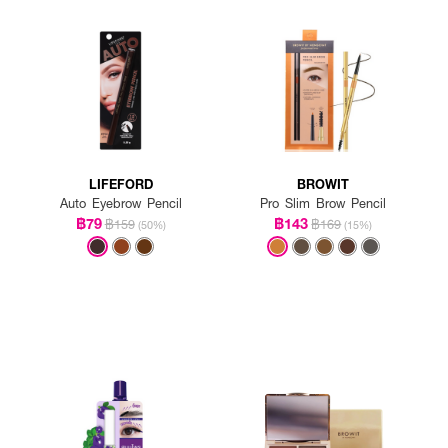
LIFEFORD
BROWIT
Auto Eyebrow Pencil
Pro Slim Brow Pencil
฿79
฿143
฿159
฿169
(50%)
(15%)