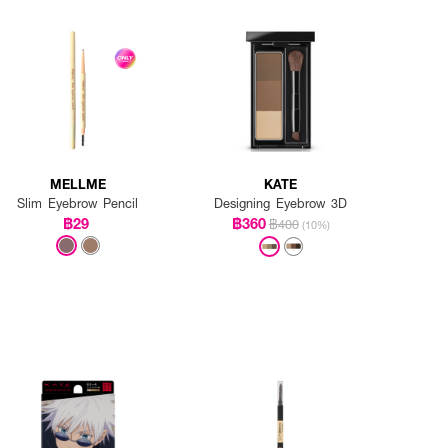
MELLME
KATE
Slim Eyebrow Pencil
Designing Eyebrow 3D
฿29
฿360
฿400
(10%)