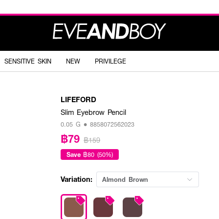
SENSITIVE SKIN
NEW
PRIVILEGE
LIFEFORD
Slim Eyebrow Pencil
0.05 G • 8858072562023
฿79
฿159
Save
฿80 (50%)
Variation:
Almond Brown