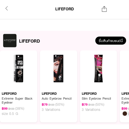
LIFEFORD
LIFEFORD
ซื้อสินค้าแบรนด์นี้
LIFEFORD
LIFEFORD
LIFEFORD
LIF
Extreme Super Black
Auto Eyebrow Pencil
Slim Eyebrow Pencil
Extr
Eyeliner
Eyeli
(50%)
(50%)
฿79
฿79
฿159
฿159
(38%)
฿99
฿99
฿159
3 Variations
3 Variations
size 0.5 G