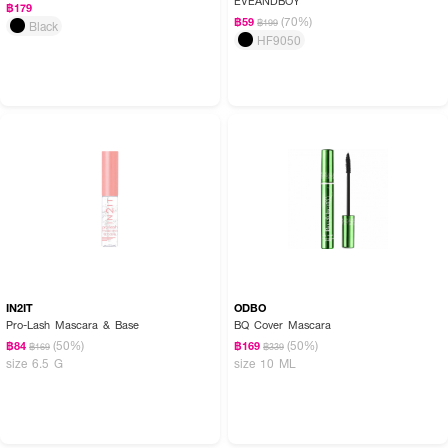
EVEANDBOY
฿179
(70%)
฿59
฿199
Black
HF9050
How to Use:
· ดัดขนตาด้วยที่ดัดขนตาให้โค้งงอนก่อน
· ปัดมาสคาร่าจากโคนขนตาไปยังปลายขนตาในลักษณะซิกแซก
IN2IT
ODBO
· ปัดซ้ำบริเวณปลายขนตาเพื่อเพิ่มความยาวและความหนา
Pro-Lash Mascara & Base
BQ Cover Mascara
(50%)
(50%)
฿84
฿169
฿169
฿339
· สำหรับลุคขนตาล่าง ปัดเบา ๆ ด้วยปลายแปรง
size 6.5 G
size 10 ML
· ล้างออกด้วยรีมูฟเวอร์สูตรกันน้ำหลังใช้งาน