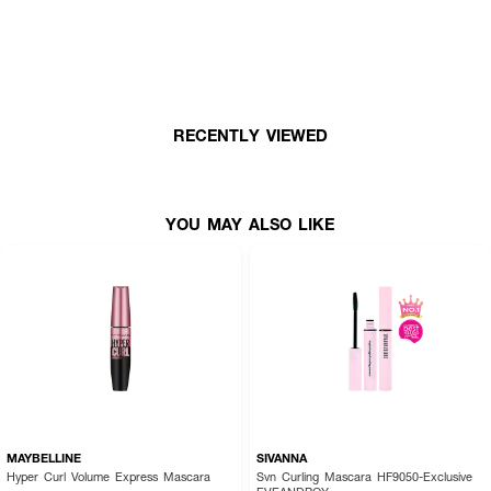
ฝอและสายเกาหลี พร้อมลุยตั้งแต่ 9 โมงเช้าจนถึง 3 ทุ่ม!
· ลิลลี่บายเรด แอมไนน์ ทู พีเอ็มไนน์ เซอร์ไววัล คัลเลอร์คาร่า
· มาสคาร่ากันน้ำ กันเหงื่อ ติดทน 12 ชั่วโมง
· เพิ่มความงอนของขนตาให้ดูเด้ง มีวอลุ่ม
RECENTLY VIEWED
· ไม่จับตัวเป็นก้อน ไม่แพนด้าระหว่างวัน
· เหมาะสำหรับทุกสภาพผิว รวมถึงผิวแพ้ง่าย
· FDA Registration No.:88-0-9393724386
YOU MAY ALSO LIKE
MAYBELLINE
SIVANNA
Hyper Curl Volume Express Mascara
Svn Curling Mascara HF9050-Exclusive