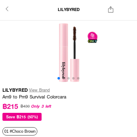
LILYBYRED
LILYBYRED
View Brand
Am9 to Pm9 Survival Colorcara
฿215
Only 3 left
฿430
Save
฿215 (50%)
01 #Choco Brown