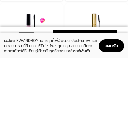
ADD TO BAG
เว็บไซต์ EVEANDBOY เราใช้คุกกี้เพื่อพัฒนาประสิทธิภาพ และ
ยอมรับ
ประสบการณ์ที่ดีในการใช้เว็บไซต์ของคุณ คุณสามารถศึกษา
รายละเอียดได้ที่
เรียนรู้เกี่ยวกับคุกกี้ของเบราว์เซอร์เพิ่มเติม
Home
Home
Promotions
Promotions
Shopping Bag
Shopping Bag
Account
Account
MELLME
BROWIT
Kawaii Lash Mascara
My Everyday Mascara
(15%)
฿39
฿118
฿139
2 Variations
Endless Night