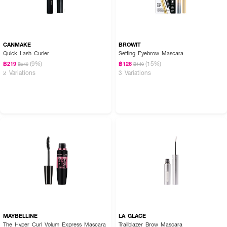
CANMAKE
BROWIT
Quick Lash Curler
Setting Eyebrow Mascara
(9%)
(15%)
฿219
฿126
฿240
฿149
2 Variations
3 Variations
MAYBELLINE
LA GLACE
The Hyper Curl Volum Express Mascara
Trailblazer Brow Mascara