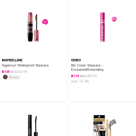
MAYBELLINE
ODBO
Hypercurl Waterproof Mascara
BQ Cover Mascara -
Exclusive@Eveandboy
(22%)
฿139
฿179
(65%)
฿119
฿339
Brown
size 10 ML