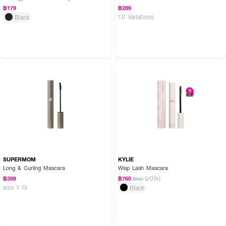
฿179
฿289
10 Variations
Black
SUPERMOM
KYLIE
Long & Curling Mascara
Wisp Lash Mascara
(20%)
฿399
฿760
฿950
size 7 G
Black