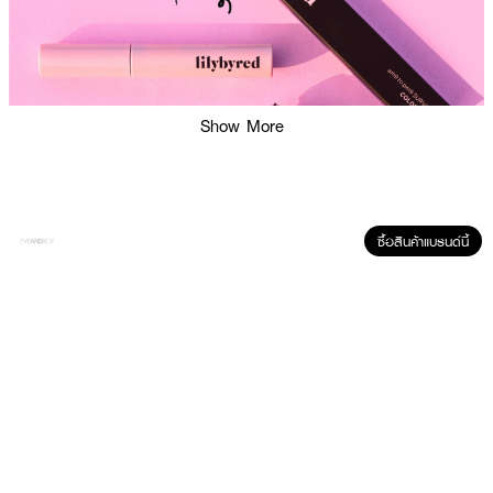
Show More
ซื้อสินค้าแบรนด์นี้
ผลลัพธ์ที่ได้:
LILYBYRED Am9 to Pm9 Survival Colorcara ช่วยยกขนตาให้งอนสวยและเพิ่ม
ความคมชัดให้ดวงตาอย่างมีมิติ ด้วยแปรงปัดพิเศษที่เข้าถึงขนตาทุกเส้น เพิ่มวอลุ่ม
ให้ดูหนาขึ้นโดยไม่จับตัวเป็นก้อน เนื้อมาสคาร่าสีเข้มติดทนตลอดวัน กันน้ำ กันเหงื่อ
ไม่เลอะระหว่างวัน ไม่หลุดแม้ในวันที่อากาศชื้นหรือร้อน เหมาะสำหรับทุกลุค ทั้งสาย