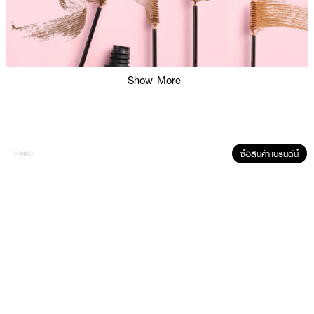
Show More
ซื้อสินค้าแบรนด์นี้
ผลลัพธ์ที่ได้:
มาสคาร่าคิ้วที่ช่วยให้ขนคิ้วเรียงเส้นสวยเป็นธรรมชาติ พร้อมติดทนนานตลอดวัน
ด้วยแปรงหัวเล็กเพียง 1.5 มม. ที่ช่วยให้ปัดคิ้วได้อย่างแม่นยำและเข้าถึงทุกเส้น เนื้อ
สัมผัสบางเบา ไม่จับตัวเป็นก้อน แม้ทาซ้ำหลายครั้ง และช่วยดูดซับความมัน เหมาะ
สำหรับมือใหม่หรือผู้ที่เริ่มแต่งคิ้ว เลือกสีให้เข้ากับสีผมได้ตามใจ
● มีให้เลือก 3 เฉดสี: