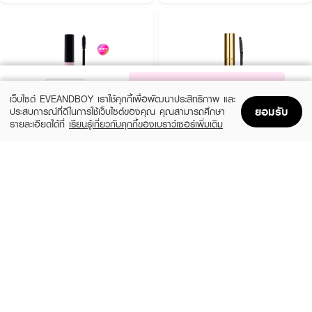
NOTIFY ME
เว็บไซต์ EVEANDBOY เราใช้คุกกี้เพื่อพัฒนาประสิทธิภาพ และ
ยอมรับ
ประสบการณ์ที่ดีในการใช้เว็บไซต์ของคุณ คุณสามารถศึกษา
รายละเอียดได้ที่
เรียนรู้เกี่ยวกับคุกกี้ของเบราว์เซอร์เพิ่มเติม
Home
Home
Promotions
Promotions
Shopping Bag
Shopping Bag
Account
Account
MELLME
BROWIT
Kawaii Lash Mascara
My Everyday Mascara
(15%)
฿39
฿118
฿139
2 Variations
Endless Night