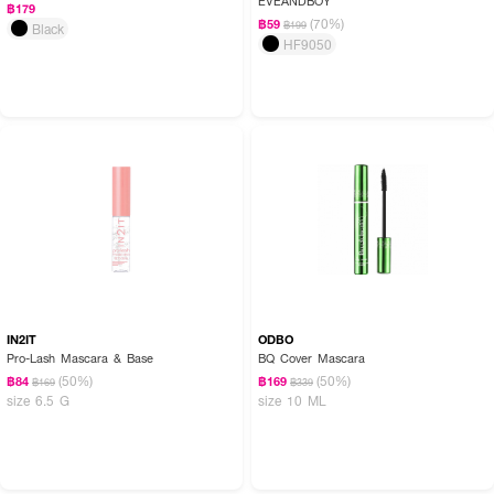
EVEANDBOY
฿179
(70%)
฿59
฿199
Black
HF9050
How to Use:
IN2IT
ODBO
Pro-Lash Mascara & Base
BQ Cover Mascara
● ใช้แปรงปัดตามทิศทางของขนคิ้วจนได้ลุคที่ต้องการ
(50%)
(50%)
฿84
฿169
฿169
฿339
size 6.5 G
size 10 ML
💖 lilybyred Skinny Mes Brow Mascara – คิ้วสวยเป๊ะ ดูเป็นธรรมชาติทุกมุม
💖