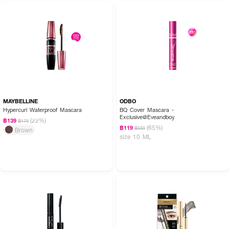
MAYBELLINE
ODBO
Hypercurl Waterproof Mascara
BQ Cover Mascara -
Exclusive@Eveandboy
(22%)
฿139
฿179
(65%)
฿119
฿339
Brown
size 10 ML