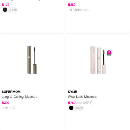
฿179
฿289
10 Variations
Black
SUPERMOM
KYLIE
Long & Curling Mascara
Wisp Lash Mascara
(20%)
฿399
฿760
฿950
size 7 G
Black