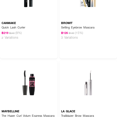
CANMAKE
BROWIT
Quick Lash Curler
Setting Eyebrow Mascara
(9%)
(15%)
฿219
฿126
฿240
฿149
2 Variations
3 Variations
MAYBELLINE
LA GLACE
The Hyper Curl Volum Express Mascara
Trailblazer Brow Mascara