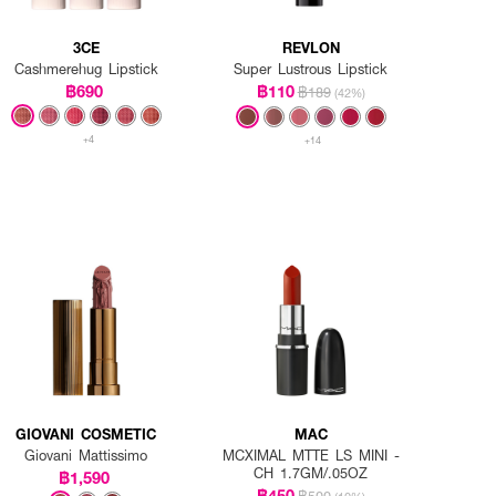
3CE
REVLON
Cashmerehug Lipstick
Super Lustrous Lipstick
฿690
฿110
฿189
(42%)
+4
+14
GIOVANI COSMETIC
MAC
Giovani Mattissimo
MCXIMAL MTTE LS MINI -
CH 1.7GM/.05OZ
฿1,590
฿450