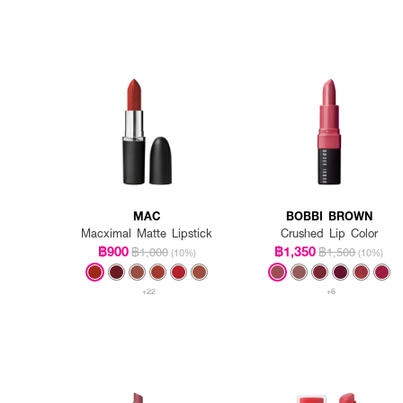
MAC
BOBBI BROWN
Macximal Matte Lipstick
Crushed Lip Color
฿900
฿1,350
฿1,000
฿1,500
(10%)
(10%)
+22
+6