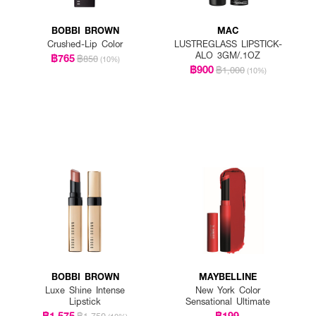
BOBBI BROWN
MAC
Crushed-Lip Color
LUSTREGLASS LIPSTICK-
ALO 3GM/.1OZ
฿765
฿850
(10%)
฿900
฿1,000
(10%)
BOBBI BROWN
MAYBELLINE
Luxe Shine Intense
New York Color
Lipstick
Sensational Ultimate
฿1,575
฿199