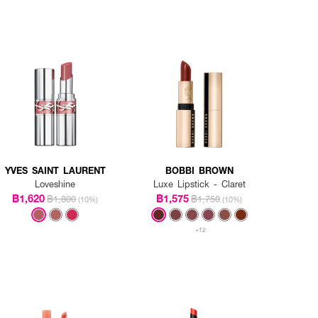
YVES SAINT LAURENT
BOBBI BROWN
Loveshine
Luxe Lipstick - Claret
฿1,620
฿1,575
฿1,800
฿1,750
(10%)
(10%)
+12