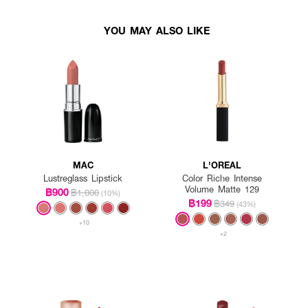
YOU MAY ALSO LIKE
MAC
L'OREAL
Lustreglass Lipstick
Color Riche Intense
Volume Matte 129
฿900
฿1,000
(10%)
฿199
฿349
(43%)
+10
+2