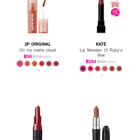
2P ORIGINAL
KATE
Oh my matte cloud
Lip Monster 12 Ruby's
Vow
฿98
฿259
(62%)
฿294
฿490
(40%)
+4
+2