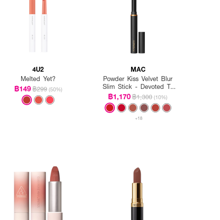
4U2
MAC
Melted Yet?
Powder Kiss Velvet Blur
Slim Stick - Devoted To
฿149
฿299
(50%)
Danger
฿1,170
฿1,300
(10%)
+18