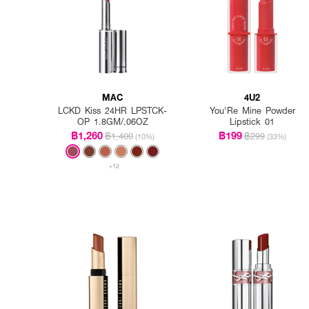
MAC
4U2
LCKD Kiss 24HR LPSTCK-
You'Re Mine Powder
OP 1.8GM/.06OZ
Lipstick 01
฿1,260
฿199
฿1,400
฿299
(10%)
(33%)
+12