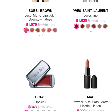
BOBBI BROWN
YVES SAINT LAURENT
Luxe Matte Lipstick -
Loveshine
Downtown Rose
฿1,620
฿1,800
(10%)
฿1,575
฿1,750
(10%)
+4
+10
BRAYE
MAC
Lipsleek
Powder Kiss Hazy Matte
Lipstick-Taken
฿348
฿695
(50%)
3.5Gm/.12Oz
฿990