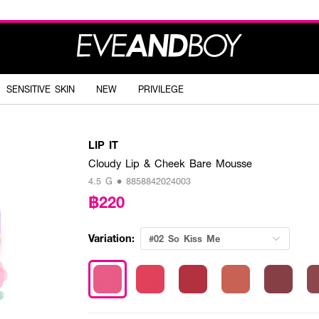
SENSITIVE SKIN
NEW
PRIVILEGE
LIP IT
Cloudy Lip & Cheek Bare Mousse
4.5 G • 8858842024003
฿220
Variation:
#02 So Kiss Me