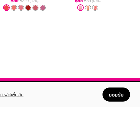
฿59
฿45
฿329
฿89
(82%)
(49%)
ยอมรับ
ว์เซอร์เพิ่มเติม
FOLLOW US