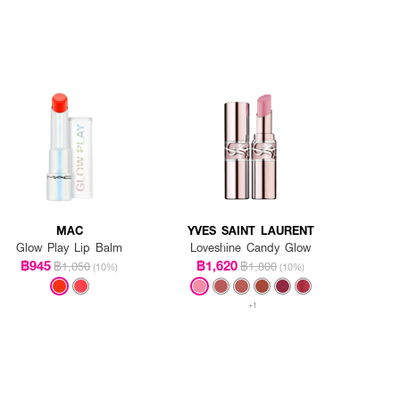
MAC
YVES SAINT LAURENT
Glow Play Lip Balm
Loveshine Candy Glow
฿945
฿1,620
฿1,050
฿1,800
(10%)
(10%)
+1