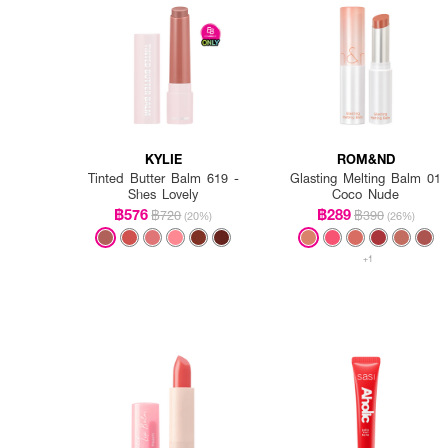
KYLIE
ROM&ND
Tinted Butter Balm 619 -
Glasting Melting Balm 01
Shes Lovely
Coco Nude
฿576
฿289
฿720
฿390
(20%)
(26%)
+1