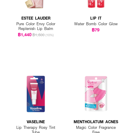
ESTEE LAUDER
LIP IT
Pure Color Envy Color
Water Bomb Color Glow
Replenish Lip Balm
฿79
฿1,440
฿1,600
(10%)
VASELINE
MENTHOLATUM ACNES
Lip Therapy Rosy Tint
Magic Color Fragrance
Tube
Free