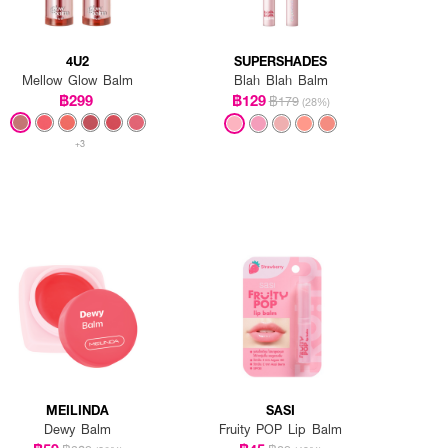
4U2
SUPERSHADES
Mellow Glow Balm
Blah Blah Balm
฿299
฿129
฿179
(28%)
+3
MEILINDA
SASI
Dewy Balm
Fruity POP Lip Balm