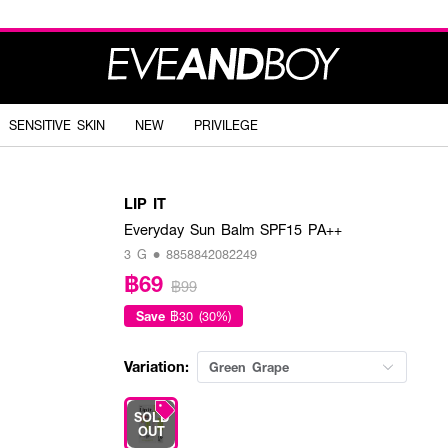
SENSITIVE SKIN
NEW
PRIVILEGE
LIP IT
Everyday Sun Balm SPF15 PA++
3 G • 8858842082249
฿69
฿99
Save
฿30 (30%)
Variation:
Green Grape
SOLD
OUT