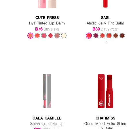
CUTE PRESS
SASI
Hya Tinted Lip Balm
Aholic Jelly Tint Balm
฿76
฿39
฿85
฿139
(11%)
(72%)
+4
GALA CAMILLE
CHARMISS
Spinning Lubric Lip
Good Mood Extra Shine
Lip Balm