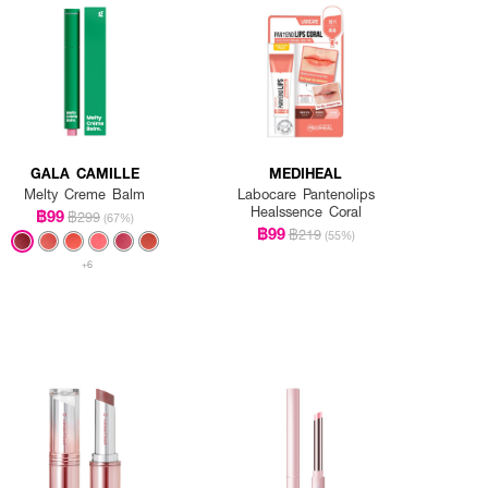
GALA CAMILLE
MEDIHEAL
Melty Creme Balm
Labocare Pantenolips
Healssence Coral
฿99
฿299
(67%)
฿99
฿219
(55%)
+6