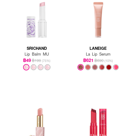
SRICHAND
LANEIGE
Lip Balm MU
La Lip Serum
฿49
฿621
฿199
฿690
(75%)
(10%)