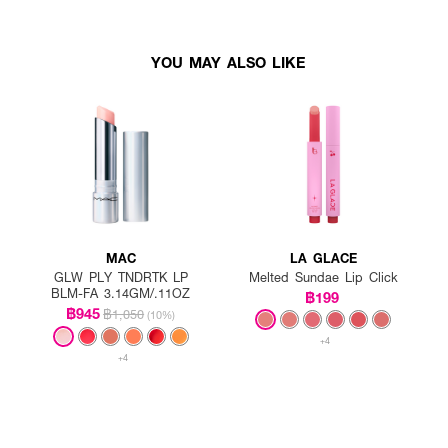
YOU MAY ALSO LIKE
MAC
LA GLACE
GLW PLY TNDRTK LP
Melted Sundae Lip Click
BLM-FA 3.14GM/.11OZ
฿199
฿945
฿1,050
(10%)
+4
+4