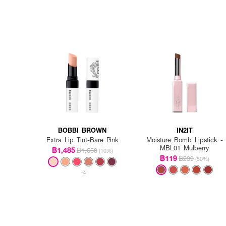
BOBBI BROWN
IN2IT
Extra Lip Tint-Bare Pink
Moisture Bomb Lipstick -
MBL01 Mulberry
฿1,485
฿1,650
(10%)
฿119
฿239
(50%)
+4