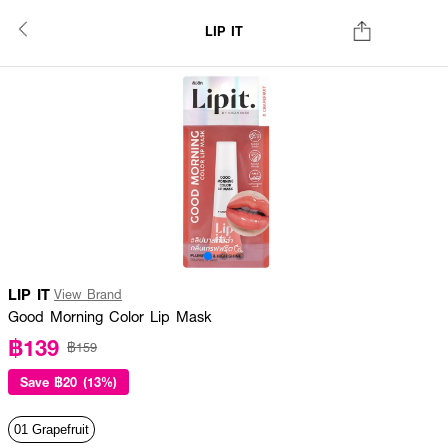
LIP IT
LIP IT
View Brand
Good Morning Color Lip Mask
฿139
฿159
Save
฿20 (13%)
01 Grapefruit