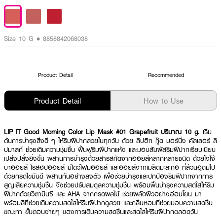
Size 10 G • 8858842068038
Product Detail
Recommended
Product Detail
How to Use
LIP IT Good Morning Color Lip Mask #01 Grapefruit ปริมาณ 10 g.
เริ่ม
ต้นการบำรุงสิ่งดี ๆ ให้ริมฝีปากสวยในทุกวัน ด้วย ลิปอิท กู๊ด มอร์นิ่ง คัลเลอร์ ลิ
ปมาสก์ ช่วยเติมความชุ่มชื่น ฟื้นฟูริมฝีปากแห้ง และมอบสัมผัสริมฝีปากเรียบเนียน
เปล่งปลั่งยิ่งขึ้น ผสานการบำรุงด้วยสารสกัดจากออยล์หลากหลายชนิด ด้วยโจโจ้
บาออยล์ โรสฮิปออยล์ มีโดว์โฟมออยล์ และออยล์จากเมล็ดมะละกอ ที่ล้วนอุดมไป
ด้วยกรดไขมันดี ผสานกันอย่างลงตัว เพื่อช่วยบำรุงและปกป้องริมฝีปากจากการ
สูญเสียความชุ่มชื่น จึงช่วยปรับสมดุลความชุ่มชื่น พร้อมฟื้นบำรุงความสดใสให้ริม
ฝีปากด้วยวิตามินซี และ AHA จากกรดผลไม้ ช่วยผลัดผิวอย่างอ่อนโยน มา
พร้อมสีที่ช่วยเติมความสดใสให้ริมฝีปากดูสวย และกลิ่นหอมที่ช่วยมอบความสดชื่น
ขณะทา ขั้นตอนง่ายๆ ของการเติมความสดชื่นและสดใสให้ริมฝีปากตลอดวัน