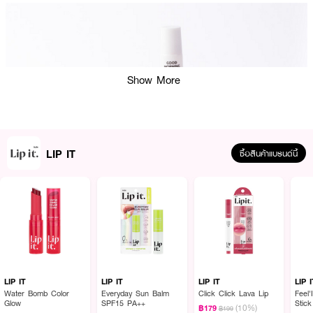
Show More
LIP IT
ซื้อสินค้าแบรนด์นี้
LIP IT
LIP IT
LIP IT
LIP 
Water Bomb Color
Everyday Sun Balm
Click Click Lava Lip
Feel
Glow
SPF15 PA++
Stick
(10%)
฿179
฿199