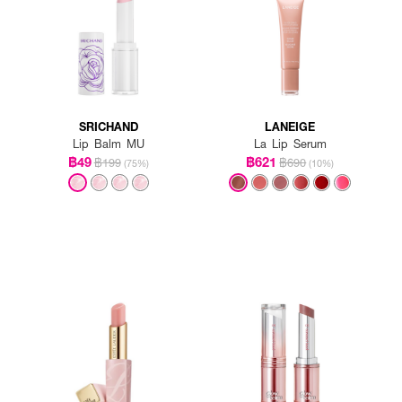
SRICHAND
LANEIGE
Lip Balm MU
La Lip Serum
฿49
฿621
฿199
฿690
(75%)
(10%)