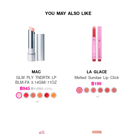
YOU MAY ALSO LIKE
MAC
LA GLACE
GLW PLY TNDRTK LP
Melted Sundae Lip Click
BLM-FA 3.14GM/.11OZ
฿199
฿945
฿1,050
(10%)
+4
+4