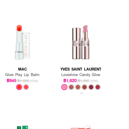
MAC
YVES SAINT LAURENT
Glow Play Lip Balm
Loveshine Candy Glow
฿945
฿1,620
฿1,050
฿1,800
(10%)
(10%)
+1