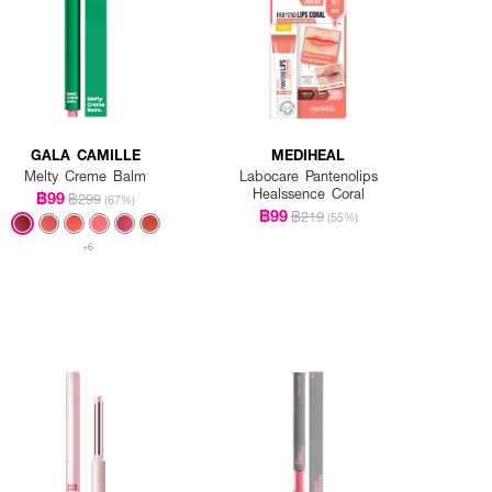
GALA CAMILLE
MEDIHEAL
Melty Creme Balm
Labocare Pantenolips
Healssence Coral
฿99
฿299
(67%)
฿99
฿219
(55%)
+6