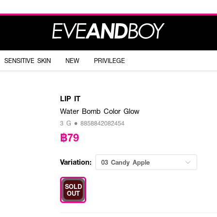
SENSITIVE SKIN
NEW
PRIVILEGE
LIP IT
Water Bomb Color Glow
3 G • 8858842082454
฿79
Variation:
03 Candy Apple
SOLD
OUT