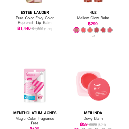
ESTEE LAUDER
4U2
Pure Color Envy Color
Mellow Glow Balm
Replenish Lip Balm
฿299
฿1,440
฿1,600
(10%)
+3
MENTHOLATUM ACNES
MEILINDA
Magic Color Fragrance
Dewy Balm
Free
฿59
฿329
(82%)
฿120