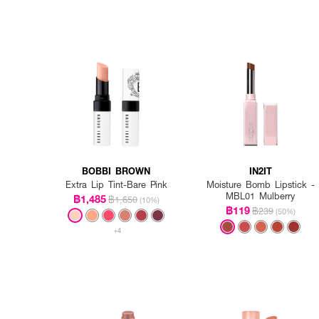
BOBBI BROWN
IN2IT
Extra Lip Tint-Bare Pink
Moisture Bomb Lipstick -
MBL01 Mulberry
฿1,485
฿1,650
(10%)
฿119
฿239
(50%)
+4