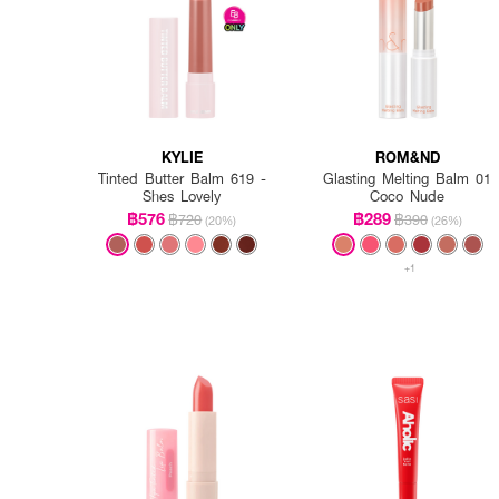
KYLIE
ROM&ND
Tinted Butter Balm 619 -
Glasting Melting Balm 01
Shes Lovely
Coco Nude
฿576
฿289
฿720
฿390
(20%)
(26%)
+1