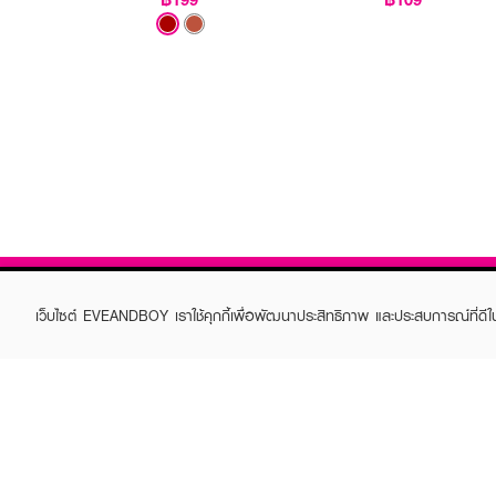
เว็บไซต์ EVEANDBOY เราใช้คุกกี้เพื่อพัฒนาประสิทธิภาพ และประสบการณ์ที่ดี
ABOUT EVEANDBOY
CUS
Brand story
Online
Privacy Policy
Find a