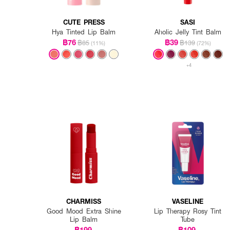
CUTE PRESS
SASI
Hya Tinted Lip Balm
Aholic Jelly Tint Balm
฿76
฿39
฿85
฿139
(11%)
(72%)
+4
CHARMISS
VASELINE
Good Mood Extra Shine
Lip Therapy Rosy Tint
Lip Balm
Tube
฿199
฿109