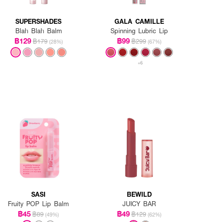
SUPERSHADES
GALA CAMILLE
Blah Blah Balm
Spinning Lubric Lip
฿129
฿99
฿179
฿299
(28%)
(67%)
+6
SASI
BEWILD
Fruity POP Lip Balm
JUICY BAR
฿45
฿49
฿89
฿129
(49%)
(62%)