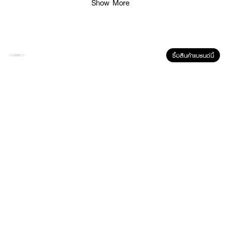
Show More
ซื้อสินค้าแบรนด์นี้
ผลลัพธ์ที่ได้ :
น้ำยาบ้วนปาก ช่วยให้ฟันขาวอย่างเป็นธรรมชาติ
ช่วยขจัดคราบสีบนผิวฟัน พร้อม
ปกป้องการสะสมใหม่ ลดการสะสมของแบคทีเรีย ช่วยดูแลช่องปากและฟัน ป้องกัน
ฟันผุ
● LISTERINE Healthy Bright