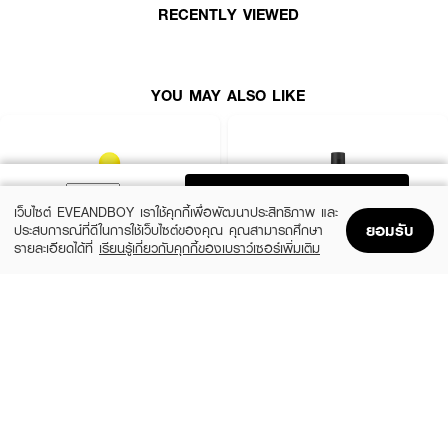
RECENTLY VIEWED
● ลิสเตอรีน เฮลตี้ ไบรท์
● น้ำยาบ้วนปาก
● ช่วยให้ฟันขาวอย่างเป็นธรรมชาติ
YOU MAY ALSO LIKE
●
ช่วยขจัดคราบสีบนผิวฟัน
●
ลดการสะสมของแบคทีเรีย
●
ป้องกันฟันผุ
ADD TO BAG
เว็บไซต์ EVEANDBOY เราใช้คุกกี้เพื่อพัฒนาประสิทธิภาพ และ
● ขนาด 250 ml.
ยอมรับ
ประสบการณ์ที่ดีในการใช้เว็บไซต์ของคุณ คุณสามารถศึกษา
รายละเอียดได้ที่
เรียนรู้เกี่ยวกับคุกกี้ของเบราว์เซอร์เพิ่มเติม
Home
Home
Promotions
Promotions
Shopping Bag
Shopping Bag
Account
Account
How to Use :
BUOOLA
LISTERINE
บ้วนปากครั้งละ 10 มล.นาน 60 วินาที โดยไม่ต้องผสมน้ำ ใช้วันละ 2 ครั้งหลังการ
Mouthwash
Listerine Total Care Sensitive
แปรงฟัน
(25%)
฿89
฿97
฿119
4 Variations
size 250 ML