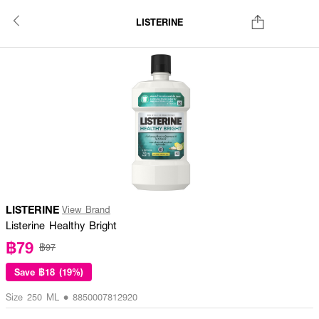
LISTERINE
LISTERINE
View Brand
Listerine Healthy Bright
฿79
฿97
Save
฿18 (19%)
Size 250 ML • 8850007812920