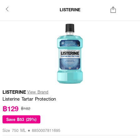
LISTERINE
LISTERINE
View Brand
Listerine Tartar Protection
฿129
฿182
Save
฿53 (29%)
Size 750 ML • 8850007811695