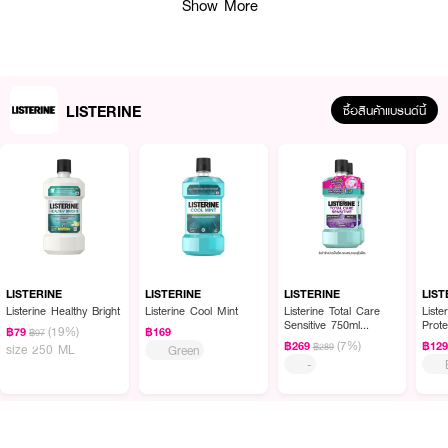
Show More
LISTERINE
ซื้อสินค้าแบรนด์นี้
LISTERINE
LISTERINE
LISTERINE
LIST
ผลลัพธ์ที่ได้ :
Listerine Healthy Bright
Listerine Cool Mint
Listerine Total Care
Liste
Sensitive 750ml
Prote
(19%)
฿79
฿169
฿97
ช่วยสร้างสุขภาพดีให้ช่องปาก ด้วยซิงค์คลอไรด์ในลิสเตอรีน ทาร์ทาร์ โพรเทคชัน
Twinpack
(7%)
฿269
฿12
฿289
size 250 ML
Green
ช่วยลดการสะสมของหินปูน ได้ดีกว่าการแปรงฟันอย่างเดียวพิเศษ ด้วยผสม 4
-
Essential Oils ที่มีเฉพาะในลิสเตอรีน ช่วยลดการสะสมของแบคทีเรียได้มากถึง
99.9% เสริมเกราะป้องกันให้ช่องปาก
● JOHNSON&JOHNSON-Listerine Tartar Protection