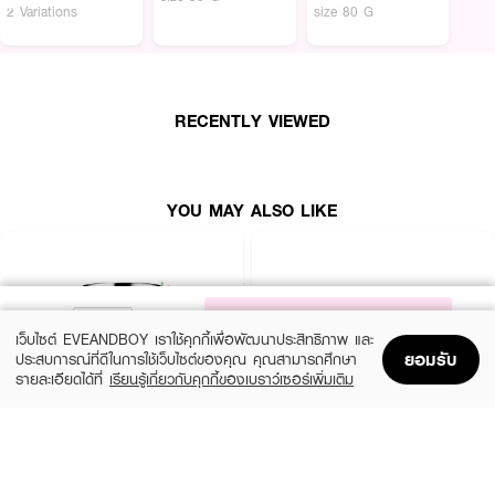
2 Variations
size 80 G
RECENTLY VIEWED
YOU MAY ALSO LIKE
NOTIFY ME
เว็บไซต์ EVEANDBOY เราใช้คุกกี้เพื่อพัฒนาประสิทธิภาพ และ
ยอมรับ
ประสบการณ์ที่ดีในการใช้เว็บไซต์ของคุณ คุณสามารถศึกษา
รายละเอียดได้ที่
เรียนรู้เกี่ยวกับคุกกี้ของเบราว์เซอร์เพิ่มเติม
Home
Home
Promotions
Promotions
Shopping Bag
Shopping Bag
Account
Account
CLINIQUE
SKINTIFIC
Moisture Surge Extended Replenishing
5X Ceramide Barrier Moisture Gel
Hydrator
(50%)
฿339
฿679