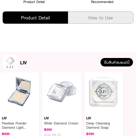
Product Detail
Recommended
Product Detail
How to Use
LIV
ซื้อสินค้าแบรนด์นี้
LIV
LIV
LIV
Flawless Powder
White Diamond Cream
Deep Cleansing
Diamond Light
Diamond Soap
฿990
Technology
฿690
฿590
size 30 G