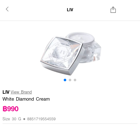
LIV
LIV
View Brand
White Diamond Cream
฿990
Size 30 G • 8851719554559