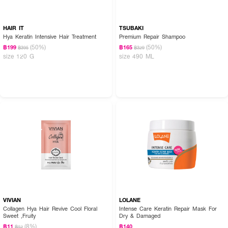
HAIR IT
TSUBAKI
Hya Keratin Intensive Hair Treatment
Premium Repair Shampoo
(50%)
(50%)
฿199
฿165
฿395
฿329
size 120 G
size 490 ML
VIVIAN
LOLANE
Collagen Hya Hair Revive Cool Floral
Intense Care Keratin Repair Mask For
Sweet ,Fruity
Dry & Damaged
(8%)
฿11
฿140
฿12