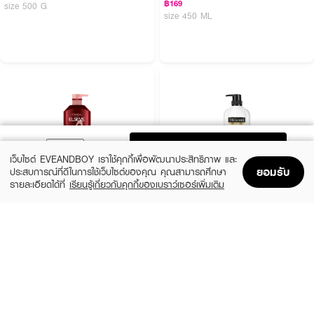
฿169
size 500 G
size 450 ML
ADD TO BAG
เว็บไซต์ EVEANDBOY เราใช้คุกกี้เพื่อพัฒนาประสิทธิภาพ และ
ยอมรับ
ประสบการณ์ที่ดีในการใช้เว็บไซต์ของคุณ คุณสามารถศึกษา
รายละเอียดได้ที่
เรียนรู้เกี่ยวกับคุกกี้ของเบราว์เซอร์เพิ่มเติม
Home
Home
Promotions
Promotions
Shopping Bag
Shopping Bag
Account
Account
L'OREAL
TRESEMME
Elseve Fall Resist 3X Anti-Hairfall
Keratin Smooth Hair Conditioner
Conditioner-Scalp+Hair
(30%)
฿139
฿199
฿179
size 380 ML
size 375 ML