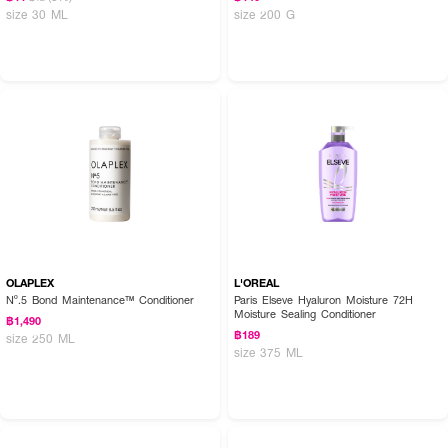
size 30 ML
size 200 G
OLAPLEX
L'OREAL
Nº.5 Bond Maintenance™ Conditioner
Paris Elseve Hyaluron Moisture 72H
Moisture Sealing Conditioner
฿1,490
฿189
size 250 ML
size 375 ML