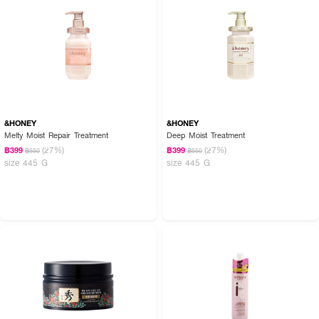
&HONEY
&HONEY
Melty Moist Repair Treatment
Deep Moist Treatment
(27%)
(27%)
฿399
฿399
฿550
฿550
size 445 G
size 445 G