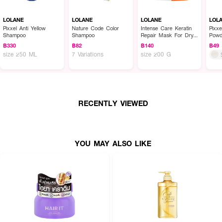
LOLANE
LOLANE
LOLANE
LOL
Pixxel Anti Yellow
Nature Code Color
Intense Care Keratin
Pixxe
Shampoo
Shampoo
Repair Mask For Dry
Powd
& Damaged
฿330
฿82
฿140
฿49
size 250 ML
7 Variations
size 200 G
RECENTLY VIEWED
YOU MAY ALSO LIKE