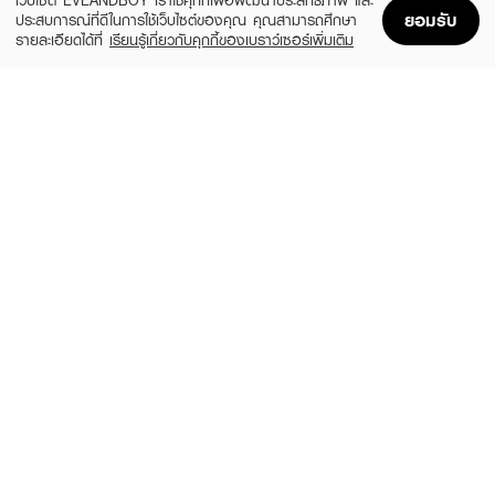
เว็บไซต์ EVEANDBOY เราใช้คุกกี้เพื่อพัฒนาประสิทธิภาพ และ
ยอมรับ
ประสบการณ์ที่ดีในการใช้เว็บไซต์ของคุณ คุณสามารถศึกษา
รายละเอียดได้ที่
เรียนรู้เกี่ยวกับคุกกี้ของเบราว์เซอร์เพิ่มเติม
Home
Home
Promotions
Promotions
Shopping Bag
Shopping Bag
Account
Account
XEILTECH-EX
DAENG GI MEO RI
Professional Detox & Hydrate Micellar
Jingi Anti-Hair Loss Shampoo
Shampoo
(44%)
฿950
฿1,690
(49%)
฿179
฿350
size 500 ML
size 500 ML
LOLANE
OLAPLEX