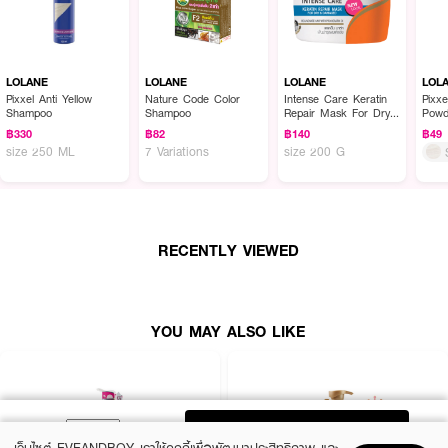
LOLANE
LOLANE
LOLANE
LOL
Pixxel Anti Yellow
Nature Code Color
Intense Care Keratin
Pixxe
Shampoo
Shampoo
Repair Mask For Dry
Powd
& Damaged
฿330
฿82
฿140
฿49
size 250 ML
7 Variations
size 200 G
RECENTLY VIEWED
YOU MAY ALSO LIKE
ADD TO BAG