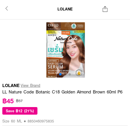
LOLANE
LOLANE
View Brand
LL Nature Code Botanic C18 Golden Almond Brown 60ml P6
฿45
฿57
Save
฿12 (21%)
Size 60 ML • 8850460975835