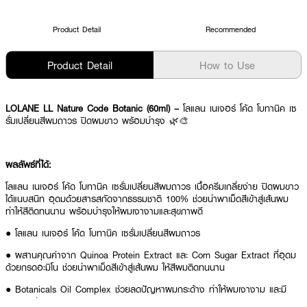
Product Detail
Recommended
Product Detail
How to Use
LOLANE LL Nature Code Botanic (60ml) –
โลแลน เนเจอร์ โค้ด โบทานิค เซ
รั่มเปลี่ยนสีผมถาวร ปิดผมขาว พร้อมบำรุง 🌿🎨
ผลลัพธ์ที่ได้:
โลแลน เนเจอร์ โค้ด โบทานิค เซรั่มเปลี่ยนสีผมถาวร เนื้อครีมเกลี่ยง่าย ปิดผมขาว
ได้แนบสนิท อุดมด้วยสารสกัดจากธรรมชาติ 100% ช่วยนำพาเม็ดสีเข้าสู่เส้นผม
ทำให้สีติดทนนาน พร้อมบำรุงให้ผมเงางามและสุขภาพดี
● โลแลน เนเจอร์ โค้ด โบทานิค เซรั่มเปลี่ยนสีผมถาวร
● ผสานคุณค่าจาก Quinoa Protein Extract และ Corn Sugar Extract ที่อุดม
ด้วยกรดอะมิโน ช่วยนำพาเม็ดสีเข้าสู่เส้นผม ให้สีผมติดทนนาน
● Botanicals Oil Complex ช่วยลดปัญหาผมกระด้าง ทำให้ผมเงางาม และมี
สุขภาพดี