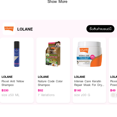
Show More
● เนื้อครีมเกลี่ยง่าย เหมาะสำหรับปิดผมขาวได้อย่างสมบูรณ์
● ใช้สารสกัดจากธรรมชาติ 100% เพื่อการเปลี่ยนสีผมที่อ่อนโยน
● FDA Registration no. 11-1-6700037914
LOLANE
ซื้อสินค้าแบรนด์นี้
● ปริมาณ - 60 มล.
How To Use :
● ใช้เซรั่มเปลี่ยนสีผมถาวรตามขั้นตอนปกติของการทำสีผม
✨ เปลี่ยนสีผมให้สวยติดทน ปิดผมขาวสนิท พร้อมผมที่เงางามและมีสุขภาพดีจาก
LOLANE
LOLANE
LOLANE
LOL
ธรรมชาติ 💖
Pixxel Anti Yellow
Nature Code Color
Intense Care Keratin
Pixxe
Shampoo
Shampoo
Repair Mask For Dry
Powd
& Damaged
฿330
฿82
฿140
฿49
size 250 ML
7 Variations
size 200 G