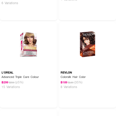
6 Variations
L'OREAL
REVLON
Advanced Triple Care Colour
Colorsilk Hair Color
(25%)
(35%)
฿299
฿189
฿399
฿289
15 Variations
8 Variations