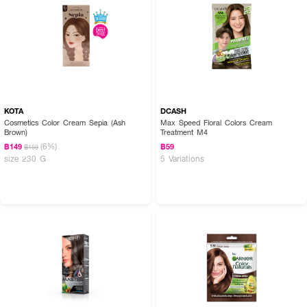
KOTA
DCASH
Cosmetics Color Cream Sepia (Ash
Max Speed Floral Colors Cream
Brown)
Treatment M4
(6%)
฿149
฿59
฿159
size 230 G
5 Variations