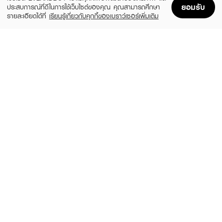
ยอมรับ
ประสบการณ์ที่ดีในการใช้เว็บไซต์ของคุณ คุณสามารถศึกษา
รายละเอียดได้ที่
เรียนรู้เกี่ยวกับคุกกี้ของเบราว์เซอร์เพิ่มเติม
Home
Home
Promotions
Promotions
Shopping Bag
Shopping Bag
Account
Account
KOTA
KOTA
Color Cream Raven
Cosmetics Color Cream Whisper (Light
Ash Blonde)
฿159
(6%)
฿149
฿159
Natural Black
size 230 G
L'OREAL
DCASH
Excellence Fashion Color Cream
Master Floral Mass Color Cream
(25%)
฿299
฿75
฿399