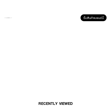
1. ควรสวมถุงมือขณะทำการเปลี่ยนสีผมทุกครั้ง
2. ผสมครีมเปลี่ยนสีผม โลแลน พิกเซล คัลเลอร์ ครีม กับ โลแลนออกซี่มิ้ลค์
โลชั่น ในกาชนะที่ไม่ใช่โลหะ กวนผสมจนเป็นเนื้อเดียวกัน
ซื้อสินค้าแบรนด์นี้
3. แบ่งผมเป็นช่อๆ
4. ป้ายครีมบนเส้นผม ทิ้งไว้ประมาณ 30-45 นาทีแล้วล้างออกด้วยน้ำสะอาด
RECENTLY VIEWED