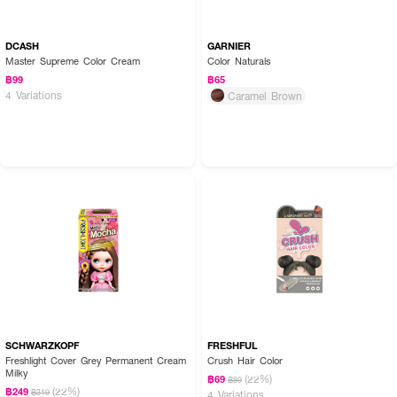
DCASH
GARNIER
Master Supreme Color Cream
Color Naturals
฿99
฿65
4 Variations
Caramel Brown
SCHWARZKOPF
FRESHFUL
Freshlight Cover Grey Permanent Cream
Crush Hair Color
Milky
(22%)
฿69
฿89
(22%)
฿249
฿319
4 Variations