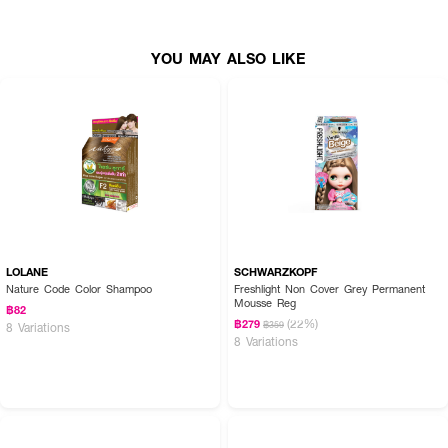
YOU MAY ALSO LIKE
LOLANE
SCHWARZKOPF
Nature Code Color Shampoo
Freshlight Non Cover Grey Permanent
Mousse Reg
฿82
(22%)
฿279
฿359
8 Variations
8 Variations