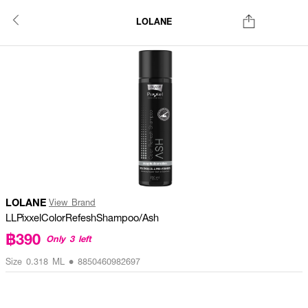
LOLANE
LOLANE
View Brand
LLPixxelColorRefeshShampoo/Ash
฿390
Only 3 left
Size 0.318 ML • 8850460982697