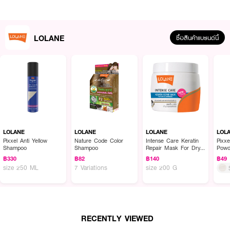
LOLANE
ซื้อสินค้าแบรนด์นี้
ผลลัพธ์ที่ได้ :
• แชมพูเติมประกายสีเพิ่มประกายสีผมให้สวยตลอดเวลา
• สำหรับผู้ที่ทำสีแล้วสีซีดจาง
LOLANE
LOLANE
LOLANE
LOL
• สำหรับผู้ที่มีผมฟอกสว่างระดับ 10 ขึ้นไป โดยไม่ต้องย้อมสีใหม่
Pixxel Anti Yellow
Nature Code Color
Intense Care Keratin
Pixxe
Shampoo
Shampoo
Repair Mask For Dry
Powd
• ลดการทำเคมีซ้ำ เพียงแค่สระแล้วล้างออก
& Damaged
฿330
฿82
฿140
฿49
size 250 ML
7 Variations
size 200 G
• คุณค่าจาก Inca Omega Oil ช่วยบำรุงและป้องกันผมแห้งเสียนุ่มสลวยเป็นเงา
งาม
• สี #Ash
RECENTLY VIEWED