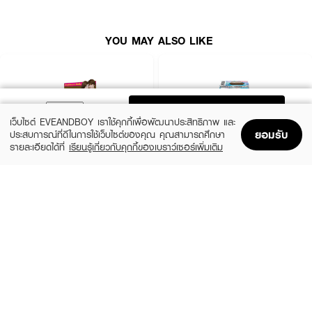
YOU MAY ALSO LIKE
ADD TO BAG
เว็บไซต์ EVEANDBOY เราใช้คุกกี้เพื่อพัฒนาประสิทธิภาพ และ
ยอมรับ
ประสบการณ์ที่ดีในการใช้เว็บไซต์ของคุณ คุณสามารถศึกษา
รายละเอียดได้ที่
เรียนรู้เกี่ยวกับคุกกี้ของเบราว์เซอร์เพิ่มเติม
Home
Home
Promotions
Promotions
Shopping Bag
Shopping Bag
Account
Account
LOLANE
SCHWARZKOPF
Nature Code Color Shampoo
Freshlight Non Cover Grey Permanent
Mousse Reg
฿82
(22%)
฿279
฿359
8 Variations
8 Variations
How To Use :
ชโลมแชมพูลงบนผมที่เปียก สวมถุงมือแล้วสระนวดจนเป็นฟองให้ทั่วเส้นผม ทิ้งไว้