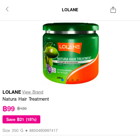
LOLANE
LOLANE
View Brand
Natura Hair Treatment
฿99
฿120
Save
฿21 (18%)
Size 250 G • 8850460997417