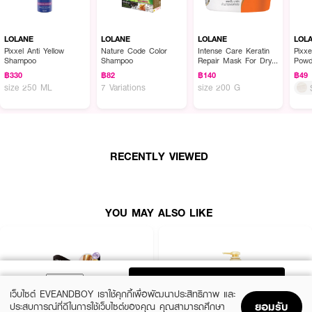
LOLANE
LOLANE
LOLANE
LOL
Pixxel Anti Yellow
Nature Code Color
Intense Care Keratin
Pixxe
Shampoo
Shampoo
Repair Mask For Dry
Powd
& Damaged
฿330
฿82
฿140
฿49
size 250 ML
7 Variations
size 200 G
RECENTLY VIEWED
YOU MAY ALSO LIKE
ADD TO BAG
เว็บไซต์ EVEANDBOY เราใช้คุกกี้เพื่อพัฒนาประสิทธิภาพ และ
ยอมรับ
ประสบการณ์ที่ดีในการใช้เว็บไซต์ของคุณ คุณสามารถศึกษา