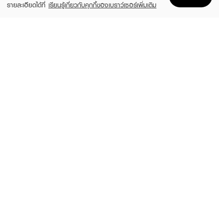
รายละเอียดได้ที่
เรียนรู้เกี่ยวกับคุกกี้ของเบราว์เซอร์เพิ่มเติม
Home
Home
Promotions
Promotions
Shopping Bag
Shopping Bag
Account
Account
HAIR IT
TSUBAKI
Hya Keratin Intensive Hair Treatment
Premium Repair Shampoo
(50%)
(50%)
฿199
฿165
฿395
฿329
size 120 G
size 490 ML
VIVIAN
LOLANE
Collagen Hya Hair Revive Cool Floral
Intense Care Keratin Repair Mask For
Sweet ,Fruity
Dry & Damaged