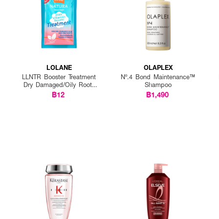
LOLANE
OLAPLEX
LLNTR Booster Treatment
Nº.4 Bond Maintenance™
Dry Damaged/Oily Roots
Shampoo
25g P12
฿12
฿1,490