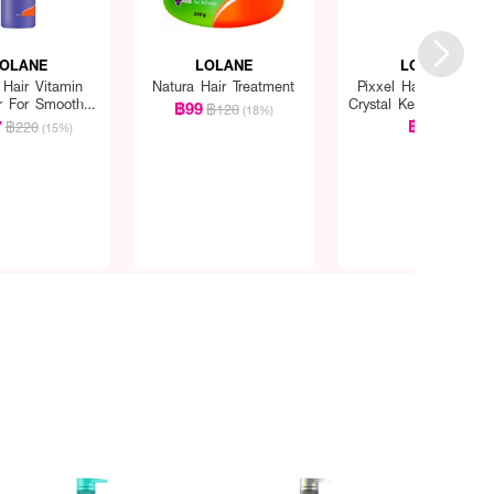
OLANE
LOLANE
LOLANE
 Hair Vitamin
Natura Hair Treatment
Pixxel Hair Spa Mas
r For Smooth
Crystal Keratin For Ex
฿99
฿120
(18%)
Straight
Damaged
7
฿290
฿220
(15%)
สระนวดจนเป็นฟองให้ทั่ว
ง ล้างออกด้วยน้ำสะอาด แล้ว