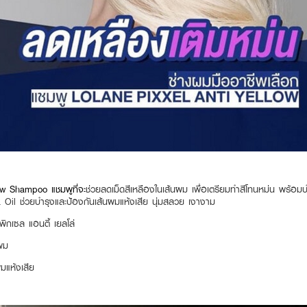
w Shampoo แชมพูที่จะ
ช่วยลดเม็ดสีเหลืองในเส้นผม เพื่อเตรียมทำสีโทนหม่น พร้อ
il ช่วยบำรุงและป้องกันเส้นผมแห้งเสีย นุ่มสลวย เงางาม
พิกเซล แอนตี้ เยลโล่
นผม
มแห้งเสีย