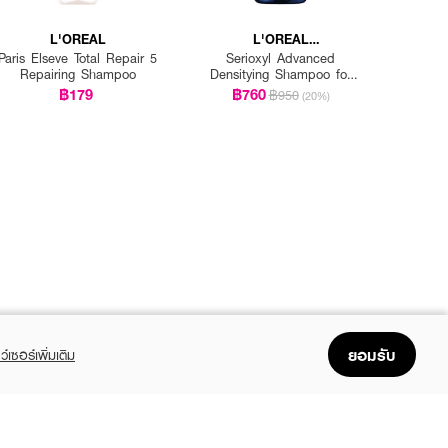
L'OREAL
L'OREAL
PROFESSIONNEL
Paris Elseve Total Repair 5
Serioxyl Advanced
Repairing Shampoo
Densitying Shampoo for
Thinning Hair
฿179
฿760
฿950
(20%)
ยอมรับ
ว์เซอร์เพิ่มเติม