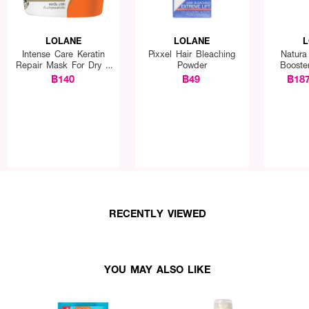
LOLANE
LOLANE
L
Intense Care Keratin
Pixxel Hair Bleaching
Natura
Repair Mask For Dry &
Powder
Booste
Damaged
฿140
฿49
฿18
RECENTLY VIEWED
Yellow Shampoo
หลังฟอกผมหรือก่อนทำสีผม สวมถุงมือ ชโลมแชมพูลงบนผมเปียก 
รทิ้งระยะเวลาขึ้นอยู่กับปริมาณเม็ดสีเหลืองที่อยู่ในเส้นผม) สังเกตประกายเหลืองลดล
YOU MAY ALSO LIKE