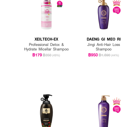
XEILTECH-EX
DAENG GI MEO RI
Professional Detox &
Jingi Anti-Hair Loss
Hydrate Micellar Shampoo
Shampoo
฿179
฿950
฿350
฿1,690
(49%)
(44%)