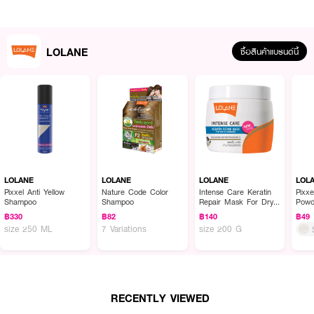
LOLANE
ซื้อสินค้าแบรนด์นี้
ผลลัพธ์ที่ได้ :
•
ช่วยทำให้ผมนุ่มสลวยเป็นประกายเงางาม
LOLANE
LOLANE
LOLANE
LOL
•
กลิ่นหอมไม่ฉุน
Pixxel Anti Yellow
Nature Code Color
Intense Care Keratin
Pixxe
Shampoo
Shampoo
Repair Mask For Dry
Powd
•
Complete Capsule Technology กระจายอณูเม็ดสีเข้าสู่โครงสร้างผมได้ครบ
& Damaged
฿330
฿82
฿140
฿49
เต็มร้อย ด้วยเทคโนโลยีการบรรจุเม็ดสีในแคปซูลขนาดจิ๋ว
size 250 ML
7 Variations
size 200 G
•
Omega Oil น้ำมันสกัดจากเมล้ดพืช INCA ของสเปนที่ช่วยให้ประกายสีผมเจิด
จรัสเงางามและนุ่มลื่น
•
Lecithin กรดอะมิโนสกัดจากเมล็ดถั่วเหลืองเพิ่มความชุ่มชื้นให้เกล็ดผมปิดเรียบ
สนิทไม่ชี้ฟู
RECENTLY VIEWED