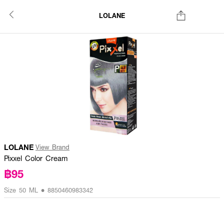
LOLANE
LOLANE
View Brand
Pixxel Color Cream
฿95
Size 50 ML • 8850460983342