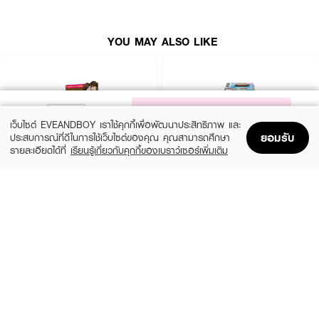
How To Use :
YOU MAY ALSO LIKE
หลังจากสระผมเป่าผมหมาด 90% ผสมครีมเปลี่ยนสีผมกับโลแลน ออกซี่ มิลค์
โลชั่นเข้าด้วยกัน ป้ายลงบนเส้นผมให้ทั่วศีรษะ (ปฏิบัติตามคำแนะนำแต่ละสภาพผม)
ทิ้งไว้ตามเวลาที่กำหนดในกล่องแล้วล้างออกด้วยน้ำสะอาด เพื่อสภาพเส้นผมที่นุ่ม
เงางาม ควรใช้แชมพูและทรีทเม้นท์ หมักผมเนทูร่า สูตรผมทำสี หลังการทำสีผมทุก
ครั้ง
NOTIFY ME
เว็บไซต์ EVEANDBOY เราใช้คุกกี้เพื่อพัฒนาประสิทธิภาพ และ
ยอมรับ
ประสบการณ์ที่ดีในการใช้เว็บไซต์ของคุณ คุณสามารถศึกษา
รายละเอียดได้ที่
เรียนรู้เกี่ยวกับคุกกี้ของเบราว์เซอร์เพิ่มเติม
Home
Home
Promotions
Promotions
Shopping Bag
Shopping Bag
Account
Account
LOLANE
SCHWARZKOPF
Nature Code Color Shampoo
Freshlight Non Cover Grey Permanent
Mousse Reg
฿82
(22%)
฿279
฿359
8 Variations
8 Variations