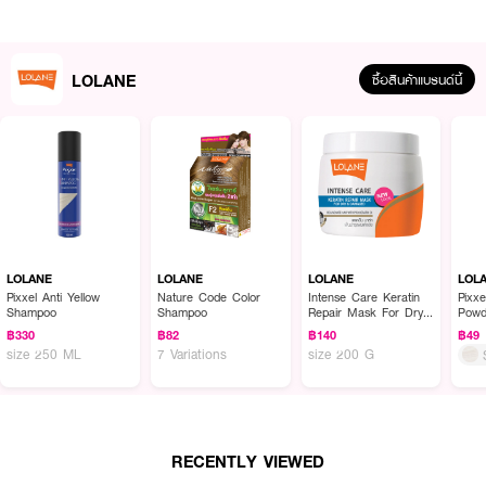
· FDA Registration No. : 11-1-6800032940
LOLANE
ซื้อสินค้าแบรนด์นี้
How To Use :
สวมถุงมือ ชโลมแชมพูบนผมหมาด นวดให้ทั่วเส้นผม ทิ้งไว้ประมาณ 10 นาที แล้ว
ล้างออกด้วยน้ำสะอาด
LOLANE
LOLANE
LOLANE
LOL
Pixxel Anti Yellow
Nature Code Color
Intense Care Keratin
Pixxe
Shampoo
Shampoo
Repair Mask For Dry
Powd
& Damaged
฿330
฿82
฿140
฿49
size 250 ML
7 Variations
size 200 G
RECENTLY VIEWED