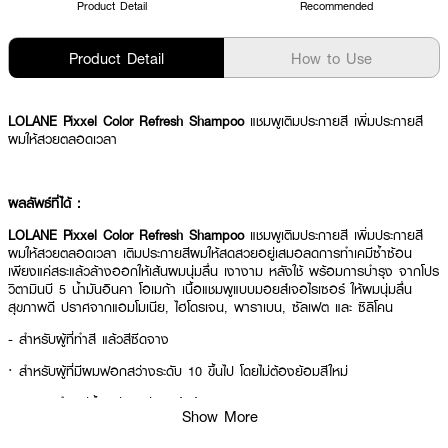
Product Detail
Recommended
Product Detail
How to Use
LOLANE Pixxel Color Refresh Shampoo
แชมพูเติมประกายสี เพิ่มประกายสี
ผมให้สวยตลอดเวลา
ผลลัพธ์ที่ได้ :
LOLANE Pixxel Color Refresh Shampoo
แชมพูเติมประกายสี เพิ่มประกายสี
ผมให้สวยตลอดเวลา เติมประกายสีผมให้สดสวยอยู่เสมอลดการทำเคมีซ้ำซ้อน
เพียงแค่สระแล้วล้างออกให้เส้นผมนุ่มลื่น เงางาม หลังใช้ พร้อมการบำรุง จากโปร
วิตามินบี 5 น้ำมันอินคา โอเมก้า เนื้อแชมพูแบบมอยส์เจอไรเซอร์ ให้ผมนุ่มลื่น
สุขภาพดี ปราศจากแอมโมเนีย, ไฮโดรเจน, พาราเบน, ซัลเฟต และ ซิลิโคน
- สำหรับผู้ที่ทำสี แล้วสีซีดจาง
· สำหรับผู้ที่มีผมฟอกสว่างระดับ 10 ขึ้นไป โดยไม่ต้องย้อมสีใหม่
· ลดการทำเคมีซ้ำ เพียงแค่สระแล้วล้างออก
Show More
· No Ammonia No Hydrogen