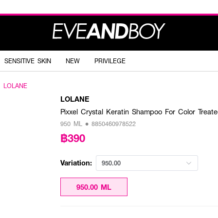
SENSITIVE SKIN
NEW
PRIVILEGE
LOLANE
LOLANE
Pixxel Crystal Keratin Shampoo For Color Treate
950 ML • 8850460978522
฿390
Variation:
950.00
950.00 ML