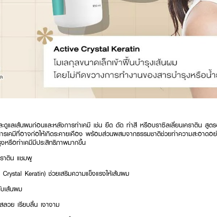
ละดูแลเส้นผมก่อนและหลังการทำเคมี เช่น ยืด ดัด ทำสี หรือบราซิลเลี่ยนเคราติน สู
รเคมีที่อาจก่อให้เกิดระคายเคือง พร้อมส่วนผสมจากธรรมชาติช่วยทำความสะอาดอย
งหรือทำเคมีมีประสิทธิภาพมากขึ้น
ราติน แชมพู
Crystal Keratin) ช่วยเสริมความแข็งแรงให้เส้นผม
กับเส้นผม
สลวย เรียบลื่น เงางาม