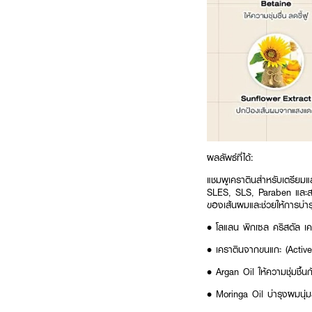
ผลลัพธ์ที่ได้:
แชมพูเคราตินสำหรับเตรียมแ
SLES, SLS, Paraben และสา
ของเส้นผมและช่วยให้การบำรุ
• โลแลน พิกเซล คริสตัล เค
• เคราตินจากขนแกะ (Active 
• Argan Oil ให้ความชุ่มชื้น
• Moringa Oil บำรุงผมนุ่ม