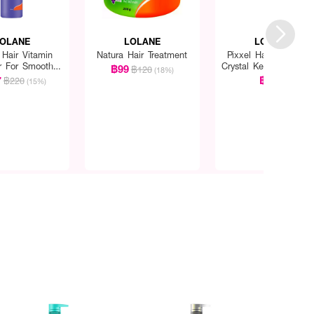
OLANE
LOLANE
LOLANE
 Hair Vitamin
Natura Hair Treatment
Pixxel Hair Spa Mas
r For Smooth
Crystal Keratin For Ex
฿99
฿120
(18%)
Straight
Damaged
7
฿290
฿220
(15%)