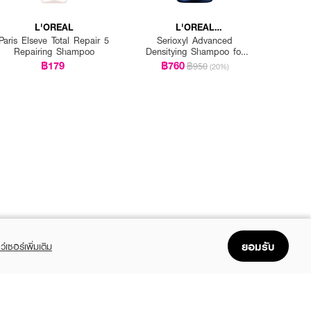
L'OREAL
L'OREAL
PROFESSIONNEL
Paris Elseve Total Repair 5
Serioxyl Advanced
Repairing Shampoo
Densitying Shampoo for
Thinning Hair
฿179
฿760
฿950
(20%)
ยอมรับ
ว์เซอร์เพิ่มเติม