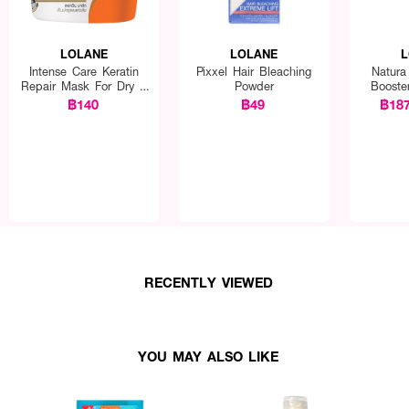
LOLANE
LOLANE
L
Intense Care Keratin
Pixxel Hair Bleaching
Natura
Repair Mask For Dry &
Powder
Booste
Damaged
฿140
฿49
฿18
RECENTLY VIEWED
YOU MAY ALSO LIKE