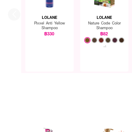
LOLANE
LOLANE
Pixxel Anti Yellow
Nature Code Color
Shampoo
Shampoo
฿330
฿82
+1
How To Use: