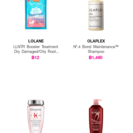
ยก นวดเบา ๆ จนเกิดฟอง
ได้ทุกวันตามความเหมาะสม
ุงผมหรือทรีตเมนต์หลังสระ
LOLANE
OLAPLEX
LLNTR Booster Treatment
Nº.4 Bond Maintenance™
Dry Damaged/Oily Roots
Shampoo
25g P12
฿12
฿1,490