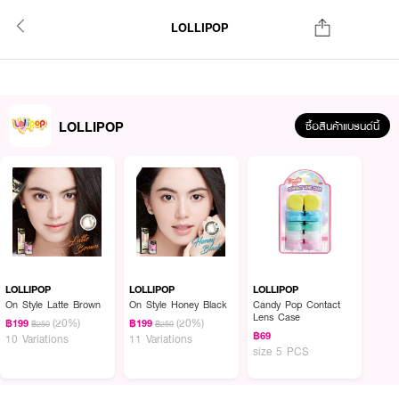
LOLLIPOP
LOLLIPOP
ซื้อสินค้าแบรนด์นี้
LOLLIPOP
LOLLIPOP
LOLLIPOP
On Style Latte Brown
On Style Honey Black
Candy Pop Contact
Lens Case
(20%)
(20%)
฿199
฿199
฿250
฿250
฿69
10 Variations
11 Variations
size 5 PCS