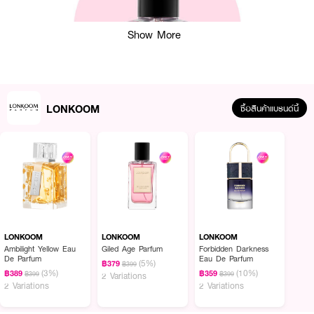
Show More
LONKOOM
ซื้อสินค้าแบรนด์นี้
ผลลัพธ์ที่ได้ :
LONKOOM Giled Age Parfum
น้ำหอม EDP ติดทนนาน 8 - 12 ชั่วโมง แนว
กลิ่น : ฟรุตตี้ เป็นกลิ่นสำหรับคุณผู้หญิง ให้ความเป็นคุณผู้หญิงที่สง่างามและมี
ระดับ
LONKOOM
LONKOOM
LONKOOM
Ambilight Yellow Eau
Giled Age Parfum
Forbidden Darkness
· Top Notes: ใบลูกเกด,ดอกตูม
De Parfum
Eau De Parfum
(5%)
฿379
฿399
(3%)
(10%)
฿389
฿359
฿399
฿399
2 Variations
· Middle Notes: กุหลาบ, ฟรีเซีย
2 Variations
2 Variations
· Base Notes: วานิลลา, แพทชูลี,แอมบอกเซน,วู้ดดี้