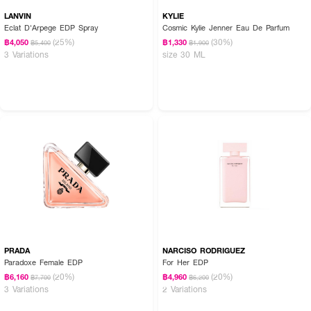
LANVIN
KYLIE
Eclat D'Arpege EDP Spray
Cosmic Kylie Jenner Eau De Parfum
(25%)
(30%)
฿4,050
฿1,330
฿5,400
฿1,900
3 Variations
size 30 ML
PRADA
NARCISO RODRIGUEZ
Paradoxe Female EDP
For Her EDP
(20%)
(20%)
฿6,160
฿4,960
฿7,700
฿6,200
3 Variations
2 Variations