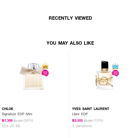
· FDA Registration No. :
10-2-6700039846
RECENTLY VIEWED
YOU MAY ALSO LIKE
CHLOE
YVES SAINT LAURENT
Signature EDP Mini
Libre EDP
(36%)
(10%)
฿1,399
฿3,555
฿2,200
฿3,950
size 20 ML
3 Variations