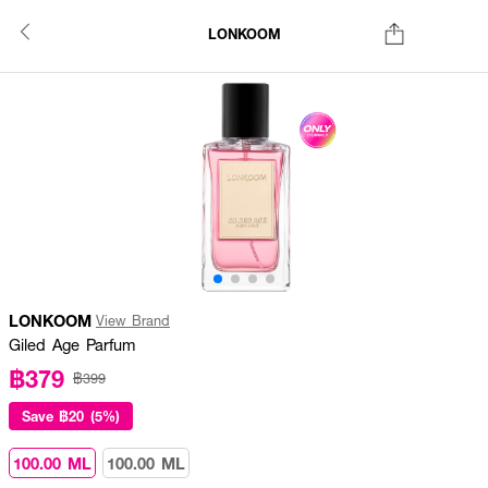
LONKOOM
LONKOOM
View Brand
Giled Age Parfum
฿379
฿399
Save
฿20 (5%)
100.00 ML
100.00 ML