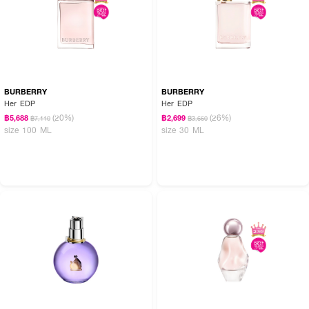
BURBERRY
BURBERRY
Her EDP
Her EDP
(20%)
(26%)
฿5,688
฿2,699
฿7,110
฿3,660
size 100 ML
size 30 ML