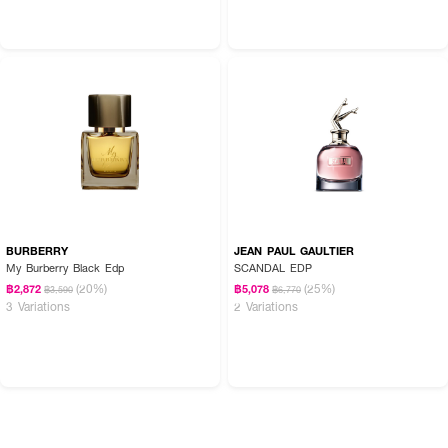
BURBERRY
JEAN PAUL GAULTIER
My Burberry Black Edp
SCANDAL EDP
(20%)
(25%)
฿2,872
฿5,078
฿3,590
฿6,770
3 Variations
2 Variations