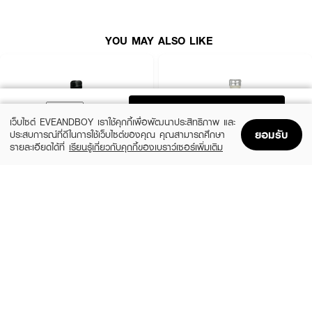
YOU MAY ALSO LIKE
ADD TO BAG
เว็บไซต์ EVEANDBOY เราใช้คุกกี้เพื่อพัฒนาประสิทธิภาพ และ
ยอมรับ
ประสบการณ์ที่ดีในการใช้เว็บไซต์ของคุณ คุณสามารถศึกษา
รายละเอียดได้ที่
เรียนรู้เกี่ยวกับคุกกี้ของเบราว์เซอร์เพิ่มเติม
Home
Home
Promotions
Promotions
Shopping Bag
Shopping Bag
Account
Account
CALVIN KLEIN
CALVIN KLEIN
CK Be EDT
CK One EDT
(35%)
(35%)
฿1,399
฿1,399
฿2,150
฿2,150
size 50 ML
size 50 ML