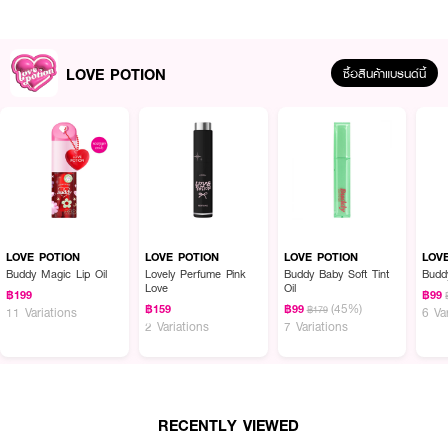
LOVE POTION
ซื้อสินค้าแบรนด์นี้
ผลลัพธ์ที่ได้ :
LOVE POTION Lovely Perfume Summer Dream
กลิ่นฟรุตตี้ หอมหวาน ขี้
เล่น มีเสน่ห์
· กลิ่นหอมติดทน แพคเกจพกพาสะดวก
LOVE POTION
LOVE POTION
LOVE POTION
LOV
Buddy Magic Lip Oil
Lovely Perfume Pink
Buddy Baby Soft Tint
Budd
· 02 Summer Dream กลิ่นฟรุตตี้ หอมหวาน ขี้เล่น มีเสน่ห์
Love
Oil
฿199
฿99
(45%)
฿159
฿99
฿179
11 Variations
6 Va
2 Variations
7 Variations
How To Use :
ฉีดพรมน้ำหอมตามร่างกายหรือจุดชีพจร
RECENTLY VIEWED