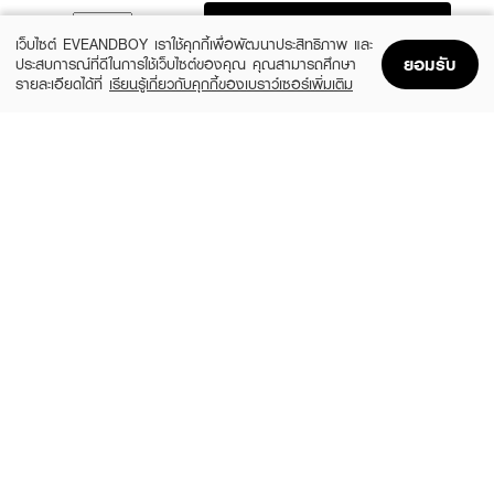
ADD TO BAG
เว็บไซต์ EVEANDBOY เราใช้คุกกี้เพื่อพัฒนาประสิทธิภาพ และ
ยอมรับ
ประสบการณ์ที่ดีในการใช้เว็บไซต์ของคุณ คุณสามารถศึกษา
รายละเอียดได้ที่
เรียนรู้เกี่ยวกับคุกกี้ของเบราว์เซอร์เพิ่มเติม
Home
Home
Promotions
Promotions
Shopping Bag
Shopping Bag
Account
Account
MOSCHINO
CALVIN KLEIN
Toy 2 Pearl EDP
CK ONE Essence XM25 EDP50ml +
Shower Gel 100ml
(20%)
฿1,920
฿2,400
(35%)
฿1,365
฿2,100
3 Variations
size 2 PCS
CALVIN KLEIN
CALVIN KLEIN