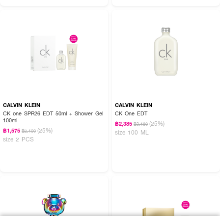
CALVIN KLEIN
CALVIN KLEIN
CK one SPR26 EDT 50ml + Shower Gel
CK One EDT
100ml
(25%)
฿2,385
฿3,180
(25%)
฿1,575
฿2,100
size 100 ML
size 2 PCS