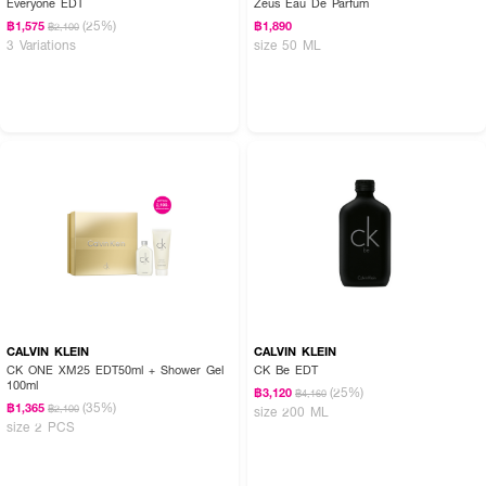
Everyone EDT
Zeus Eau De Parfum
(25%)
฿1,575
฿1,890
฿2,100
3 Variations
size 50 ML
CALVIN KLEIN
CALVIN KLEIN
CK ONE XM25 EDT50ml + Shower Gel
CK Be EDT
100ml
(25%)
฿3,120
฿4,160
(35%)
฿1,365
฿2,100
size 200 ML
size 2 PCS