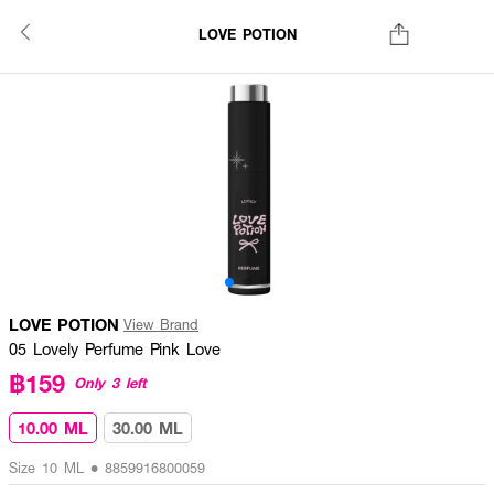
LOVE POTION
LOVE POTION
View Brand
05 Lovely Perfume Pink Love
฿159
Only 3 left
10.00 ML
30.00 ML
Size 10 ML • 8859916800059