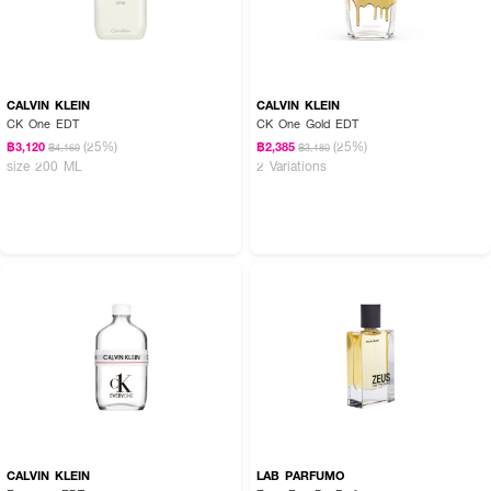
CALVIN KLEIN
CALVIN KLEIN
CK One EDT
CK One Gold EDT
(25%)
(25%)
฿3,120
฿2,385
฿4,160
฿3,180
size 200 ML
2 Variations
CALVIN KLEIN
LAB PARFUMO