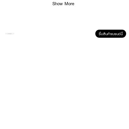
Show More
ซื้อสินค้าแบรนด์นี้
ผลลัพธ์ที่ได้ :
LOVE POTION Lovely Perfume Pink Love
หอมฟรุ๊ตตี้ เปรี้ยวๆ หวานสดใส
เซ็กซี่เล็กๆ สดชื่น ลูกคุณหนูแอบดื้อ
· กลิ่นหอมติดทน แพคเกจพกพาสะดวก
· 05 Pink Love หอมฟรุ๊ตตี้ เปรี้ยวๆ หวานสดใส เซ็กซี่เล็กๆ สดชื่น ลูกคุณหนู
แอบดื้อ
How To Use :
ฉีดพรมน้ำหอมตามร่างกายหรือจุดชีพจร