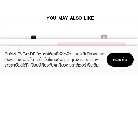
YOU MAY ALSO LIKE
NOTIFY ME
เว็บไซต์ EVEANDBOY เราใช้คุกกี้เพื่อพัฒนาประสิทธิภาพ และ
ยอมรับ
ประสบการณ์ที่ดีในการใช้เว็บไซต์ของคุณ คุณสามารถศึกษา
รายละเอียดได้ที่
เรียนรู้เกี่ยวกับคุกกี้ของเบราว์เซอร์เพิ่มเติม
Home
Home
Promotions
Promotions
Shopping Bag
Shopping Bag
Account
Account
CALVIN KLEIN
CALVIN KLEIN
CK Be EDT
CK One EDT
(35%)
(35%)
฿1,399
฿1,399
฿2,150
฿2,150
size 50 ML
size 50 ML