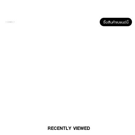
ซื้อสินค้าแบรนด์นี้
ผลลัพธ์ที่ได้:
LOVE POTION Love Paradise น้ำหอมขนาดพกพา กลิ่นฟลอรัลที่ผสมผสาน
ความหอมหวานละมุนในแบบโรแมนติก เพิ่มเสน่ห์ให้น่าหลงใหลในทุกวัน มาพร้อม
กลิ่นที่สดใสและอ่อนโยน เหมาะกับทุกโอกาส ไม่ว่าจะใช้ในชีวิตประจำวันหรือออกงาน
พิเศษ ขวดเล็กกระทัดรัด เหมาะสำหรับพกติดตัว
RECENTLY VIEWED
● เลิฟ โพชั่น เลิฟลี่ เพอร์ฟูม เลิฟ พาราไดซ์ ขนาด 10 มล.