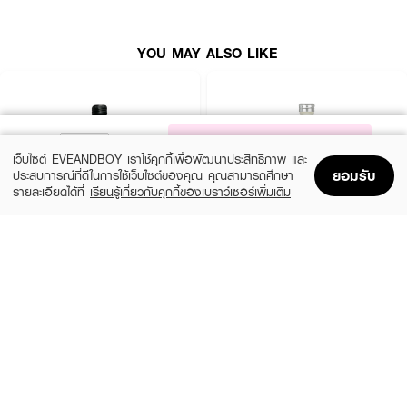
● กลิ่นโทน Floral หอมหวานแบบโรแมนติก
● เพิ่มความมั่นใจด้วยกลิ่นหอมละมุนที่ไม่ฉุนเกินไป
YOU MAY ALSO LIKE
● เหมาะสำหรับคนที่ชอบน้ำหอมกลิ่นดอกไม้สดชื่น
● พกพาง่าย ใช้งานสะดวกในทุกสถานการณ์
● บรรจุในขวดสเปรย์ใช้งานง่าย
NOTIFY ME
● เลขที่จดแจ้ง อย.: 10-1-6800002851
เว็บไซต์ EVEANDBOY เราใช้คุกกี้เพื่อพัฒนาประสิทธิภาพ และ
ยอมรับ
ประสบการณ์ที่ดีในการใช้เว็บไซต์ของคุณ คุณสามารถศึกษา
● ปริมาณสุทธิ: 10 มล.
รายละเอียดได้ที่
เรียนรู้เกี่ยวกับคุกกี้ของเบราว์เซอร์เพิ่มเติม
Home
Home
Promotions
Promotions
Shopping Bag
Shopping Bag
Account
Account
CALVIN KLEIN
CALVIN KLEIN
CK Be EDT
CK One EDT
(35%)
(35%)
฿1,399
฿1,399
฿2,150
฿2,150
size 50 ML
size 50 ML